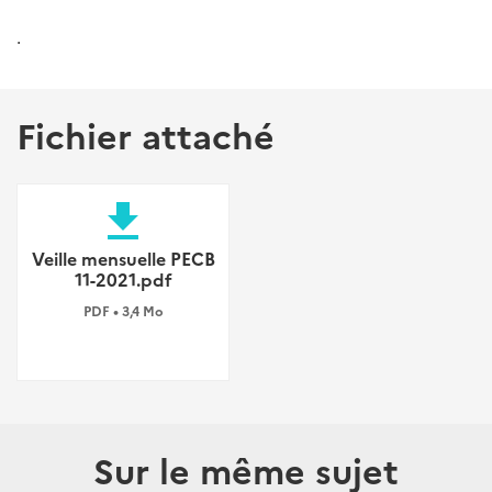
.
Fichier attaché
file_download
Veille mensuelle PECB
11-2021.pdf
PDF • 3,4 Mo
Sur le même sujet