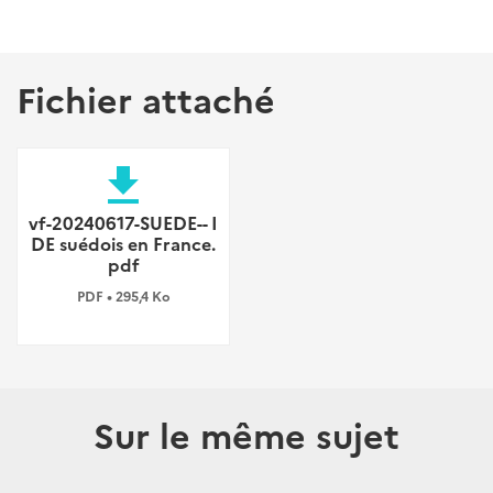
Fichier attaché
file_download
vf-20240617-SUEDE-- I
DE suédois en France.
pdf
PDF • 295,4 Ko
Sur le même sujet