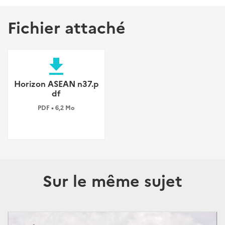
Fichier attaché
file_download
Horizon ASEAN n37.p
df
PDF • 6,2 Mo
Sur le même sujet