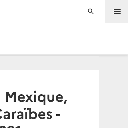
Men
RECHERCHE
 Mexique,
araïbes -