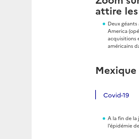
attire le
Deux géants a
America (op
acquisitions 
américains d
Mexique
Covid-19
A la fin de l
l’épidémie d