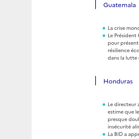
Guatemala
La crise mon
Le Président
pour présente
résilience é
dans la lutte
Honduras
Le directeur
estime que le
presque doub
insécurité al
La BID a app