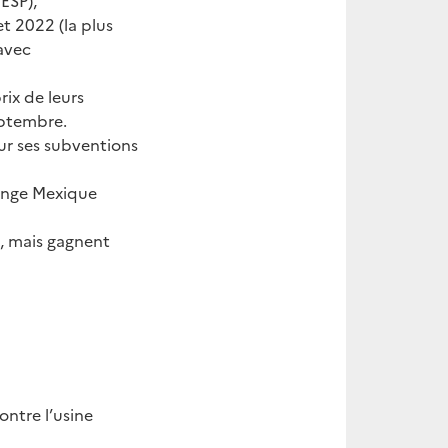
ESP),
t 2022 (la plus
 avec
ix de leurs
eptembre.
our ses subventions
hange Mexique
s, mais gagnent
ontre l’usine