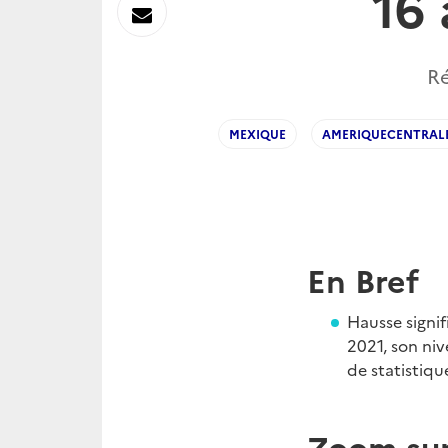
16
sur
Envoyer
Linkedin
par
Ré
Messagerie
MEXIQUE
AMERIQUECENTRAL
En Bref
Hausse signif
2021, son niv
de statistiqu
Zoom sur