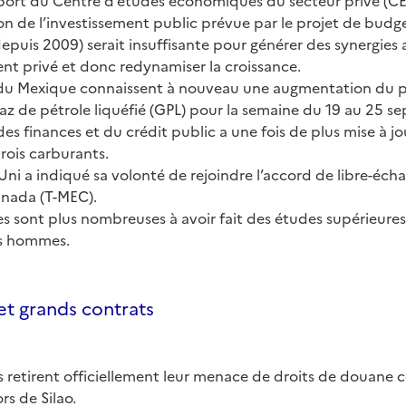
port du Centre d’études économiques du secteur privé (CE
n de l’investissement public prévue par le projet de budge
puis 2009) serait insuffisante pour générer des synergies
ent privé et donc redynamiser la croissance.
 du Mexique connaissent à nouveau une augmentation du pr
az de pétrole liquéfié (GPL) pour la semaine du 19 au 25 s
des finances et du crédit public a une fois de plus mise à j
trois carburants.
ni a indiqué sa volonté de rejoindre l’accord de libre-éc
anada (T-MEC).
s sont plus nombreuses à avoir fait des études supérieure
es hommes.
et grands contrats
s retirent officiellement leur menace de droits de douane c
s de Silao.