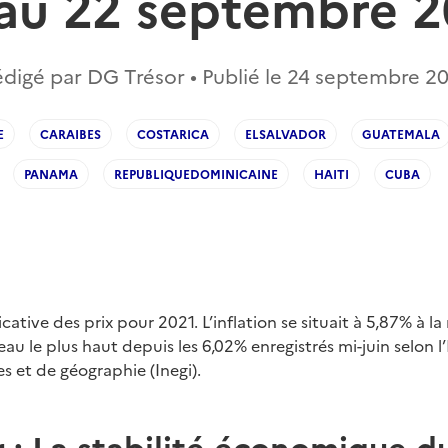
 au 22 septembre 2
digé par DG Trésor • Publié le
24 septembre 20
E
CARAIBES
COSTARICA
ELSALVADOR
GUATEMALA
PANAMA
REPUBLIQUEDOMINICAINE
HAITI
CUBA
icative des prix pour 2021. L’inflation se situait à 5,87% à 
eau le plus haut depuis les 6,02% enregistrés mi-juin selon l’
es et de géographie (Inegi).
 : La stabilité économique 