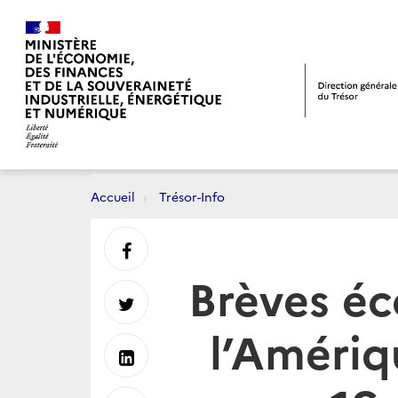
Accueil
Trésor-Info
Partager
Brèves é
sur
Partager
l’Amériq
Facebook
sur
Partager
Twitter