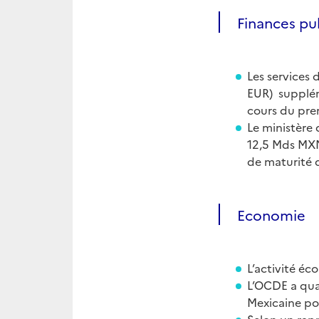
Finances pu
Les services 
EUR) suppléme
cours du pre
Le ministère 
12,5 Mds MXN 
de maturité d
Economie
L’activité é
L’OCDE a quan
Mexicaine po