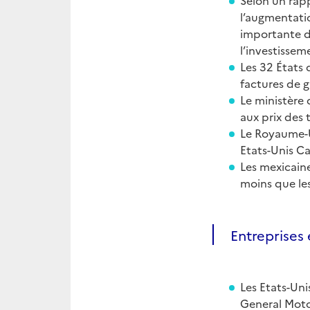
Selon un rap
l’augmentatio
importante de
l’investissem
Les 32 États
factures de g
Le ministère 
aux prix des 
Le Royaume-U
Etats-Unis C
Les mexicaine
moins que l
Entreprises 
Les Etats-Uni
General Motor