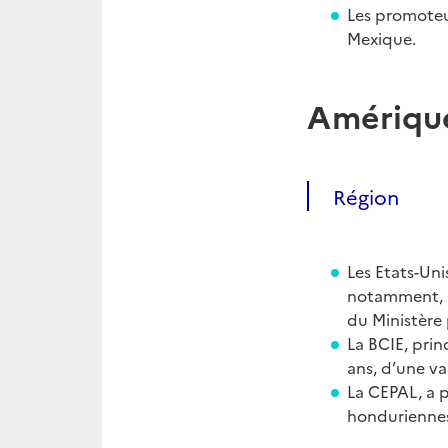
Les promoteu
Mexique.
Amérique
Région
Les Etats-Uni
notamment, a
du Ministère 
La BCIE, prin
ans, d’une v
La CEPAL, a 
honduriennes