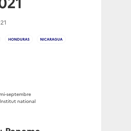
021
21
HONDURAS
NICARAGUA
la mi-septembre
Institut national
du Panama