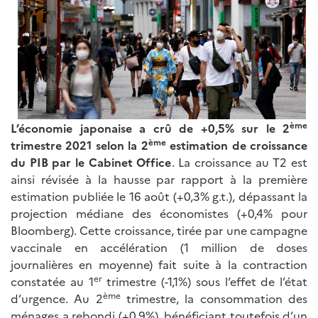
ème
L’économie japonaise a crû de +0,5% sur le 2
ème
trimestre 2021 selon la 2
estimation de croissance
du PIB par le Cabinet Office
. La croissance au T2 est
ainsi révisée à la hausse par rapport à la première
estimation publiée le 16 août (+0,3% g.t.), dépassant la
projection médiane des économistes (+0,4% pour
Bloomberg). Cette croissance, tirée par une campagne
vaccinale en accélération (1 million de doses
journalières en moyenne) fait suite à la contraction
er
constatée au 1
trimestre (-1,1%) sous l’effet de l’état
ème
d’urgence. Au 2
trimestre, la consommation des
ménages a rebondi (+0,9%), bénéficiant toutefois d’un