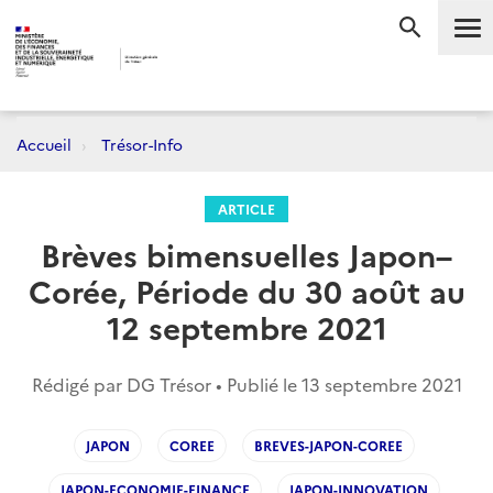
Me
RECHERC
Accueil
Trésor-Info
ARTICLE
Brèves bimensuelles Japon–
Corée, Période du 30 août au
12 septembre 2021
Rédigé par DG Trésor • Publié le
13 septembre 2021
JAPON
COREE
BREVES-JAPON-COREE
JAPON-ECONOMIE-FINANCE
JAPON-INNOVATION