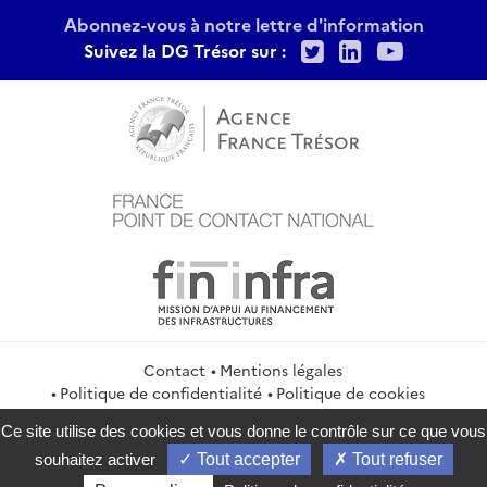
Abonnez-vous à notre lettre d'information
Twitter
LinkedIn
Youtu
Suivez la DG Trésor sur :
Contact
Mentions légales
Politique de confidentialité
Politique de cookies
Gestion des cookies
Flux RSS
Ce site utilise des cookies et vous donne le contrôle sur ce que vous
service-public.gouv.fr
legifrance.gouv.fr
info.gouv.fr
souhaitez activer
Tout accepter
Tout refuser
data.gouv.fr