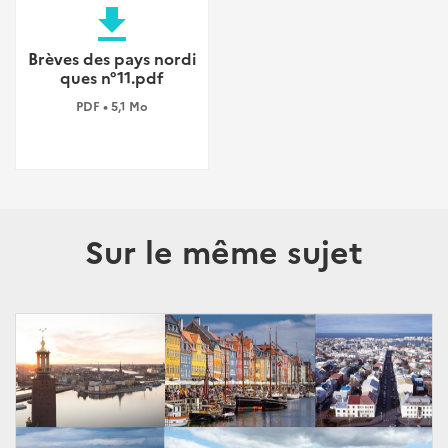
file_download
Brèves des pays nordi
ques n°11.pdf
PDF • 5,1 Mo
Sur le même sujet