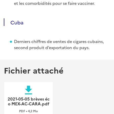
et les comorbidités pour se faire vacciner.
Cuba
Derniers chiffres de ventes de cigares cubains,
second produit d’exportation du pays.
Fichier attaché
file_download
2021-05-05 brèves éc
o MEX-AC-CARA.pdf
PDF • 4,2 Mo