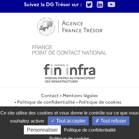
Twitter
LinkedIn
Youtu
Suivez la DG Trésor sur :
Contact
Mentions légales
Politique de confidentialité
Politique de cookies
Gestion des cookies
Flux RSS
Ce site utilise des cookies et vous donne le contrôle sur ce que vous
service-public.gouv.fr
legifrance.gouv.fr
info.gouv.fr
souhaitez activer
Tout accepter
Tout refuser
data.gouv.fr
Personnaliser
Politique de confidentialité
2026 Direction générale du Trésor
Politique de cookies