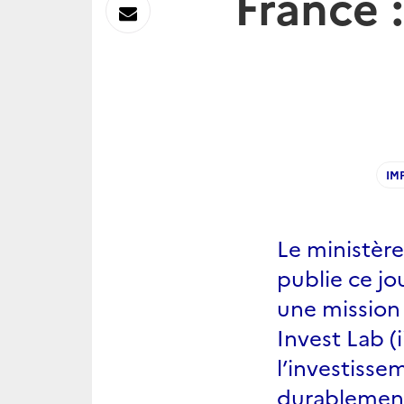
France 
sur
Envoyer
Linkedin
par
Messagerie
IM
Le ministère
publie ce jo
une mission
Invest Lab (
l’investisse
durablement