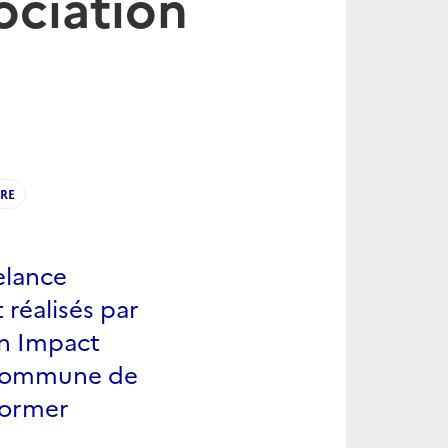
ociation
RE
elance
 réalisés par
on Impact
e commune de
sformer