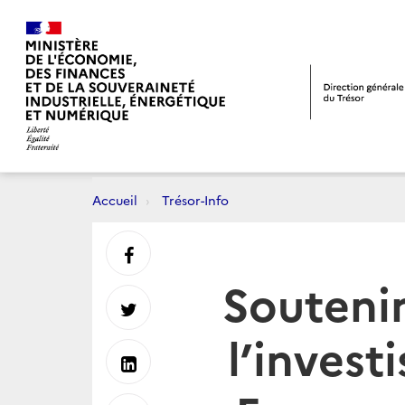
Accueil
Trésor-Info
Partager
Soutenir
sur
Partager
l’invest
Facebook
sur
Partager
Twitter