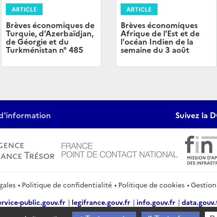
ARTICLE
ARTICLE
Brèves économiques
Brèves économiques de
Afrique de l'Est et de
Turquie, d’Azerbaïdjan,
l'océan Indien de la
de Géorgie et du
semaine du 3 août
Turkménistan n° 485
d'information
Suivez la D
gales
Politique de confidentialité
Politique de cookies
Gestion
ervice-public.gouv.fr
legifrance.gouv.fr
info.gouv.fr
data.gouv.