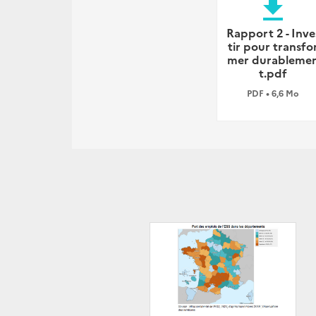
file_download
Rapport 2 - Inve
tir pour transfo
mer durableme
t.pdf
PDF • 6,6 Mo