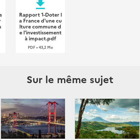
file_download
s
Rapport 1-Doter l
r
a France d'une cu
n
lture commune d
e l'investissement
à impact.pdf
PDF • 43,2 Mo
Sur le même sujet