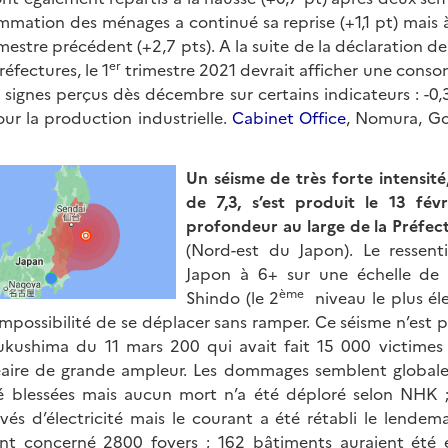
ommation des ménages a continué sa reprise (+1,1 pt) mais
mestre précédent (+2,7 pts). A la suite de la déclaration de 
er
réfectures, le 1
trimestre 2021 devrait afficher une cons
 signes perçus dès décembre sur certains indicateurs : -0,
our la production industrielle.
Cabinet Office
, Nomura, G
Un séisme de très forte intensit
de 7,3, s’est produit le 13 fé
profondeur au large de la Préfe
(Nord-est du Japon). Le ressent
Japon à 6+ sur une échelle de 7
ème
Shindo (le 2
niveau le plus éle
possibilité de se déplacer sans ramper. Ce séisme n’est p
ukushima du 11 mars 200 qui avait fait 15 000 victimes
éaire de grande ampleur. Les dommages semblent globalem
é blessées mais aucun mort n’a été déploré selon NHK 
vés d’électricité mais le courant a été rétabli le lendem
nt concerné 2800 foyers ; 162 bâtiments auraient ét