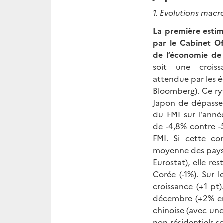
1. Evolutions mac
La première estim
par le Cabinet Of
de l’économie de
soit une croiss
attendue par les é
Bloomberg). Ce r
Japon de dépasser
du FMI sur l’anné
de -4,8% contre -5
FMI. Si cette co
moyenne des pays 
Eurostat), elle re
Corée (-1%). Sur l
croissance (+1 pt
décembre (+2% en 
chinoise (avec une
non résidentiels s