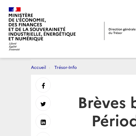
Accueil
Trésor-Info
Partager
Brèves 
sur
Partager
Périod
Facebook
sur
Partager
Twitter