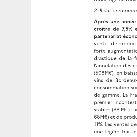
2. Relations comme
Après une année 
croître de 7,5% 
partenariat écono
ventes de produits
forte augmentati
drastique de la 
l’annulation des c
(508M€), en baiss
vins de Bordeau
consommation sur l
de gamme. La Fran
premier incontes
stables (88 M€) t
68M€) et de produ
11%. Les ventes de
une légère baiss