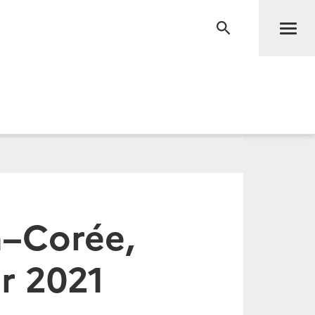
Men
RECHERCHE
n–Corée,
er 2021