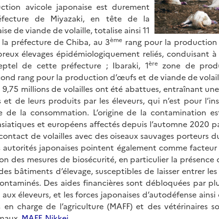
uction avicole japonaise est durement
éfecture de Miyazaki, en tête de la
e de viande de volaille, totalise ainsi 11
ème
 la préfecture de Chiba, au 3
rang pour la production
reux élevages épidémiologiquement reliés, conduisant à 
ère
ptel de cette préfecture ; Ibaraki, 1
zone de produ
ond rang pour la production d’œufs et de viande de volail
 9,75 millions de volailles ont été abattues, entraînant un
s et de leurs produits par les éleveurs, qui n’est pour l’i
de de la consommation. L’origine de la contamination e
asiatiques et européens affectés depuis l’automne 2020 
contact de volailles avec des oiseaux sauvages porteurs d
es autorités japonaises pointent également comme facteur
on des mesures de biosécurité, en particulier la présence 
des bâtiments d’élevage, susceptibles de laisser entrer le
ontaminés. Des aides financières sont débloquées par plu
 aux éleveurs, et les forces japonaises d’autodéfense ains
s en charge de l’agriculture (MAFF) et des vétérinaires s
imaux.
MAFF
,
Nikkei