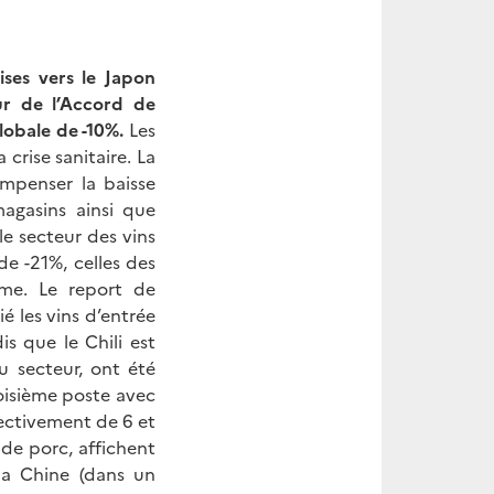
ses vers le Japon
ur de l’Accord de
lobale de -10%.
Les
crise sanitaire. La
mpenser la baisse
agasins ainsi que
le secteur des vins
e -21%, celles des
me. Le report de
é les vins d’entrée
s que le Chili est
 secteur, ont été
oisième poste avec
ectivement de 6 et
 de porc, affichent
la Chine (dans un