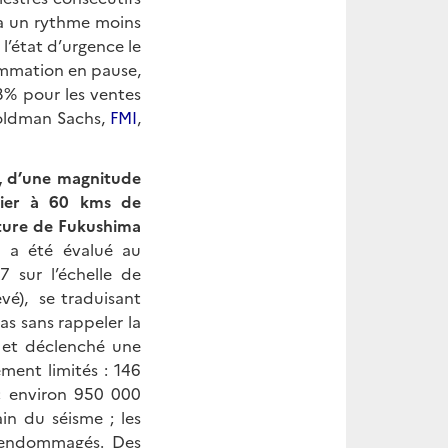
 à un rythme moins
l’état d’urgence le
ommation en pause,
3% pour les ventes
oldman Sachs,
FMI
,
é, d’une magnitude
vrier à 60 kms de
cture de Fukushima
i a été évalué au
 sur l’échelle de
vé), se traduisant
as sans rappeler la
 et déclenché une
ent limités : 146
; environ 950 000
ain du séisme ; les
é endommagés. Des