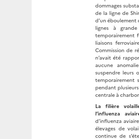
dommages substant
de la ligne de Sh
d’un éboulement de
lignes à grande
temporairement fe
liaisons ferrovi
Commission de ré
n’avait été rappo
aucune anomalie
suspendre leurs 
temporairement s
pendant plusieurs 
centrale à charbo
La filière vola
l’influenza avi
d’influenza aviai
élevages de volai
continue de s’ét