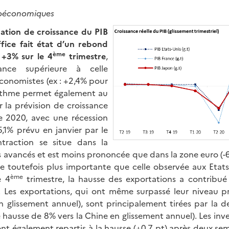
roéconomiques
ation de croissance du PIB
fice fait état d’un rebond
ème
 +3% sur le 4
trimestre
,
ance supérieure à celle
conomistes (ex : +2,4% pour
ythme permet également au
 la prévision de croissance
e 2020, avec une récession
,1% prévu en janvier par le
ntraction se situe dans la
avancés et est moins prononcée que dans la zone euro (-
ste toutefois plus importante que celle observée aux Etats
ème
e 4
trimestre, la hausse des exportations a contribué
). Les exportations, qui ont même surpassé leur niveau
glissement annuel), sont principalement tirées par la 
 hausse de 8% vers la Chine en glissement annuel). Les inv
ont également repartis à la hausse (+0,7 pt) après deux se