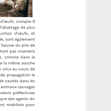
 d’œufs, compte 9
l’abattage de plus
ction d’œufs, et
le, sont également
e hausse du prix de
nstant pas vraiment
st, comme dans la
par la même souche
u virus au cours de
 de propagation le
de cavités dans les
s animaux sauvages
sieurs préfectures
i que des agents du
ont mobilisés pour