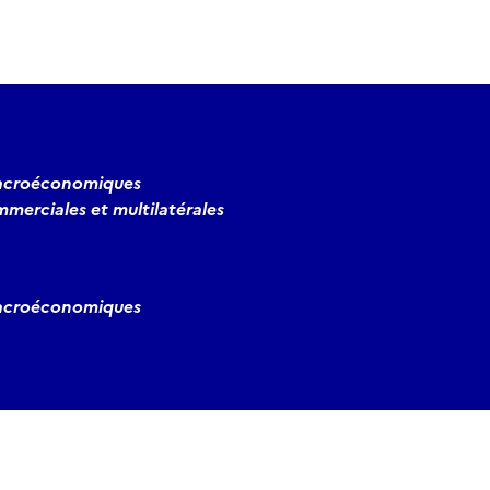
macroéconomiques
merciales et multilatérales
macroéconomiques