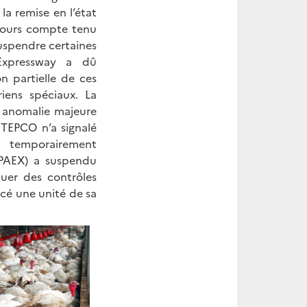
a remise en l’état
 jours compte tenu
suspendre certaines
 Expressway a dû
n partielle de ces
iens spéciaux. La
 anomalie majeure
 TEPCO n’a signalé
û temporairement
JPAEX) a suspendu
uer des contrôles
ncé une unité de sa