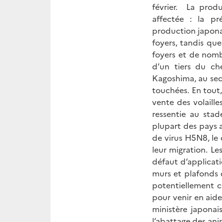
février. La prod
affectée : la pr
production japonais
foyers, tandis que
foyers et de nomb
d’un tiers du che
Kagoshima, au sec
touchées. En tout,
vente des volaille
ressentie au sta
plupart des pays 
de virus H5N8, le 
leur migration. L
défaut d’applicati
murs et plafonds 
potentiellement c
pour venir en aide
ministère japonai
l’abattage des an