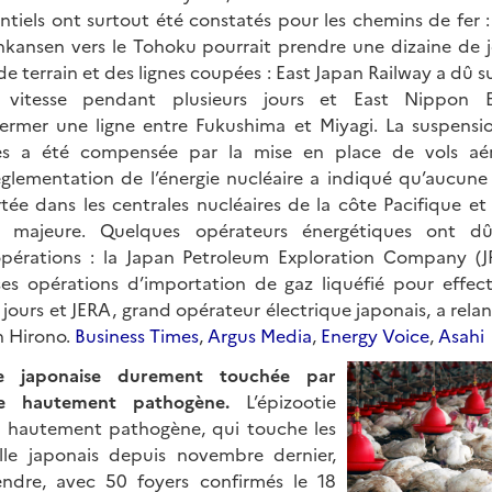
iels ont surtout été constatés pour les chemins de fer : l
inkansen vers le Tohoku pourrait prendre une dizaine de
 terrain et des lignes coupées : East Japan Railway a dû 
 vitesse pendant plusieurs jours et East Nippon
rmer une ligne entre Fukushima et Miyagi. La suspensio
aires a été compensée par la mise en place de vols aér
glementation de l’énergie nucléaire a indiqué qu’aucune
rtée dans les centrales nucléaires de la côte Pacifique et
 majeure. Quelques opérateurs énergétiques ont d
opérations : la Japan Petroleum Exploration Company (
es opérations d’importation de gaz liquéfié pour effect
jours et JERA, grand opérateur électrique japonais, a rela
n Hirono.
Business Times
,
Argus Media
,
Energy Voice
,
Asahi
ille japonaise durement touchée par
aire hautement pathogène.
L’épizootie
re hautement pathogène, qui touche les
lle japonais depuis novembre dernier,
endre, avec 50 foyers confirmés le 18