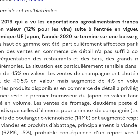
rciales et multilatérales
2019 qui a vu les exportations agroalimentaires françai
en valeur (12% pour les vins) suite à l’entrée en vigue
mique UE-Japon, l’année 2020 se termine sur une baisse g
 haut de gamme ont été particulièrement affectées par la 
on des ventes en commerce de détail n’a pas suffi à co
fréquentation des restaurants et des bars, des grands m
érémonies. La situation est particulièrement sensible dans 
e de -15% en valeur. Les ventes de champagne ont chuté d
x de -10,5% en valeur mais augmenté de 4% en volu
es produits disponibles en commerce de détail a privilégi
ce reste le premier fournisseur du Japon en valeur tandi
té en volume. Les ventes de fromage, deuxième poste du
andis que celles d’aliments pour animaux de compagnie (tr
its de boulangerie-viennoiserie (14M€) ont augmenté resp
 viandes et produits d’abattage, principalement la viande
e (62M€, -5%), probable conséquence d’un report vers 