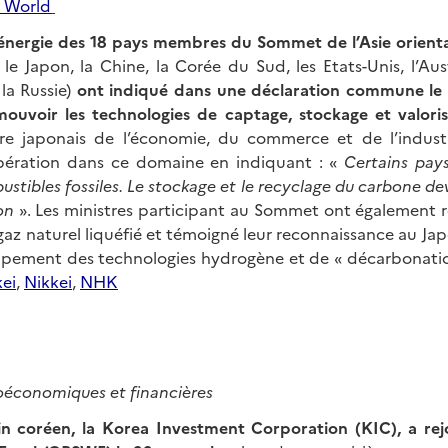
 World
l’énergie des 18 pays membres du Sommet de l’Asie orient
le Japon, la Chine, la Corée du Sud, les Etats-Unis, l’Aust
la Russie)
ont indiqué dans une déclaration commune le
mouvoir les technologies de captage, stockage et valori
re japonais de l’économie, du commerce et de l’indust
ération dans ce domaine en indiquant : «
Certains pays
stibles fossiles. Le stockage et le recyclage du carbone dev
on
». Les ministres participant au Sommet ont également ré
az naturel liquéfié et témoigné leur reconnaissance au Ja
pement des technologies hydrogène et de « décarbonation
ei
,
Nikkei
,
NHK
roéconomiques et financières
n coréen, la Korea Investment Corporation (KIC), a rej