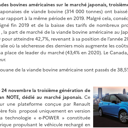
ndes bovines américaines sur le marché japonais, troisiè
japonaises de viande bovine (314 000 tonnes) ont baissé 
r rapport à la même période en 2019. Malgré cela, consé
signé fin 2019 et de la baisse des tarifs de nombreux pro
, la part de marché de la viande bovine américaine au J
 pour atteindre 42,7%, revenant à sa position de l’année 2
tralie où la sécheresse des derniers mois augmente les coû
sa place de leader du marché (43,4% en 2020). Le Canada, 
ur.
ouane de la viande bovine américaine sont passés de 38,5
le 24 novembre la troisième génération de
n NOTE, dédié au marché japonais.
Ce
ur une plateforme conçue par Renault
ière fois proposé uniquement en version
 la technologie « e-POWER » constituée
rique propulsant le véhicule rechargé en