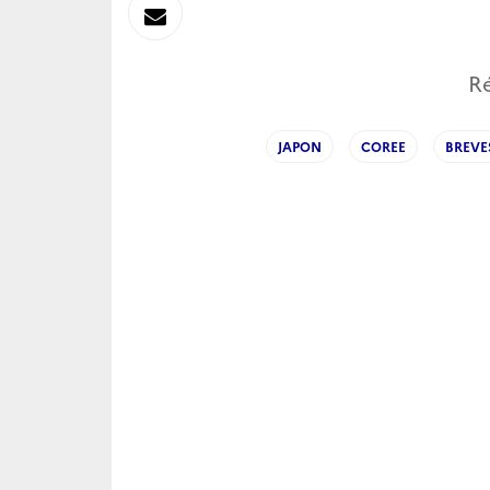
sur
Envoyer
Linkedin
par
Ré
Messagerie
JAPON
COREE
BREVE