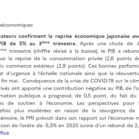
roéconomiques
icateurs confirment la reprise économique japonaise av
ème
 PIB de 5% au 3
trimestre
. Après une chute de -8
ème
trimestre (chiffre révisé à la baisse), le PIB a reb
 par la reprise de la consommation privée (2,6 points 
du commerce extérieur (2,9 points). Ces bonnes perform
tat d’urgence à l’échelle nationale ainsi que la réouvert
fin mai. Conséquence de la crise de COVID-19 sur le clima
ivés ont apporté une contribution négative au PIB, de l’o
mation publique a progressé, de 0,5 point, du fait du
es de soutien à l’économie. Les perspectives pour 
efois plus modérées en raison de la résurgence de 
émoire, le FMI prévoit dans son rapport sur l’économie 
sion de l’ordre de -5,3% en 2020 suivie d’un rebond de 
fice