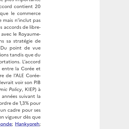
accord contient 20
s que le commerce
e mais n’inclut pas
es accords de libre-
e avec le Royaume-
ns sa stratégie de
. Du point de vue
ions tandis que du
rtations. L’accord
 entre la Corée et
re de l’ALE Corée-
vrait voir son PIB
mic Policy
, KIEP) à
10 années suivant la
ordre de 1,3% pour
 un cadre pour ses
en vigueur dès que
Monde
;
Hankyoreh
;