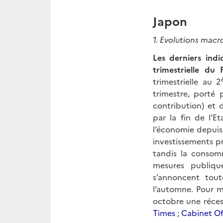
Japon
1. Evolutions mac
Les derniers ind
trime
strielle du
trimestrielle au 2
trimestre, porté
contribution) et 
par la fin de l’E
l’économie depuis 
investissements pr
tandis la consom
mesures publiqu
s’annoncent tout
l’automne. Pour m
octobre une réces
Times
;
Cabinet Of