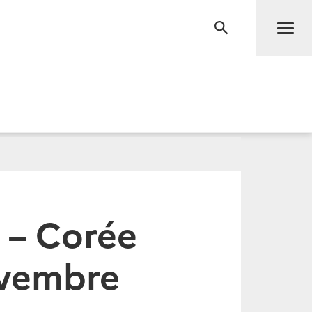
Men
RECHERCHE
 – Corée
ovembre