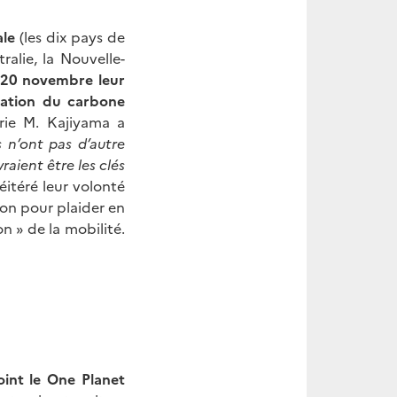
ale
(les dix pays de
ralie, la Nouvelle-
 20 novembre leur
sation du carbone
rie M. Kajiyama a
 n’ont pas d’autre
raient être les clés
itéré leur volonté
pon pour plaider en
 » de la mobilité.
oint le One Planet