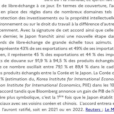
e libre-échange à ce jour. En termes de couverture, l’
 en place des règles dans de nombreux domaines tel
rotection des investissements ou la propriété intellectuell
ironnement ou sur le droit du travail à la différence d’autr
cemment. Avec la signature de cet accord ainsi que cell
 dernier, le Japon franchit ainsi une nouvelle étape da
ords de libre-échange de grande échelle tous azimuts
 représente 43% de ses exportations et 49% de ses importat
en, il représente 45 % des exportations et 44 % des impo
ts de douane sur 91,9 % à 94,5 % des produits échangés
e ce nombre oscillait entre 79,1 % et 89,4 % dans le cad
 produits échangés entre la Corée et le Japon. La Corée de
 % (estimation du,
Korea Institute for International Econo
son Institute for International Economics
, PIIE) dans les 
l’accord tandis que Bloomberg annonce un gain de PIB de l’
ère
re plus symbolique, c’est la 1
fois que le Japon établit
aux avec ses voisins coréen et chinois. L'accord entrera 
l’auront ratifié, soit en 2021 ou en 2022.
Reuters
;
Le 