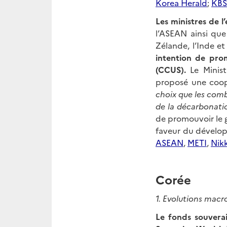
Korea Herald
;
KBS
Les ministres de 
l’ASEAN ainsi que 
Zélande, l’Inde et 
intention de pro
(CCUS).
Le Minist
proposé une coop
choix que les combu
de la décarbonati
de promouvoir le g
faveur du dévelop
ASEAN
,
METI
,
Nikk
Corée
1. Evolutions mac
Le fonds souverai