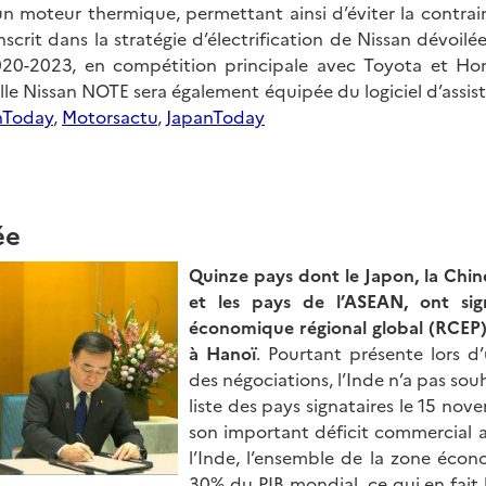
 moteur thermique, permettant ainsi d’éviter la contrain
scrit dans la stratégie d’électrification de Nissan dévoil
020-2023, en compétition principale avec Toyota et Ho
lle Nissan NOTE sera également équipée du logiciel d’assis
nToday
,
Motorsactu
,
J
apanToday
ée
Quinze pays dont le Japon, la Chin
et les pays de l’ASEAN, ont
sig
économique régional global (RCEP)
à Hanoï
. Pourtant présente lors d
des négociations, l’Inde n’a pas souh
liste des pays signataires le 15 nov
son important déficit commercial a
l’Inde, l’ensemble de la zone éco
30% du PIB mondial, ce qui en fait