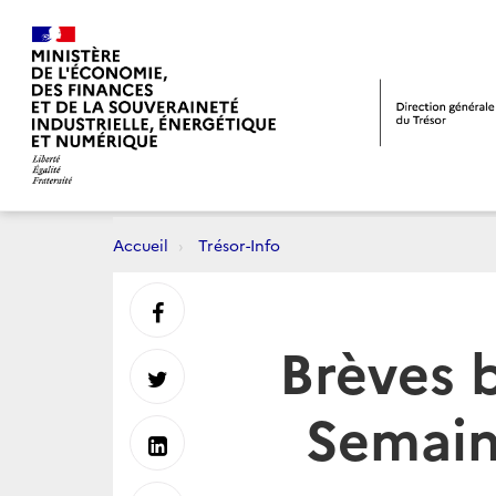
Accueil
Trésor-Info
Partager
Brèves 
sur
Partager
Semain
Facebook
sur
Partager
Twitter