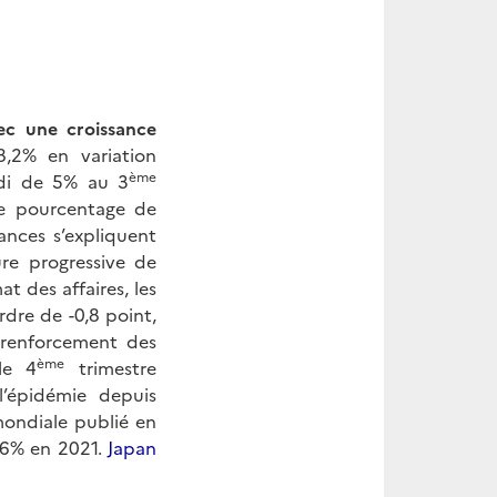
ec une croissance
,2% en variation
ème
ondi de 5% au 3
de pourcentage de
ances s’expliquent
ure progressive de
t des affaires, les
rdre de -0,8 point,
 renforcement des
ème
le 4
trimestre
l’épidémie depuis
mondiale publié en
2,6% en 2021.
Japan