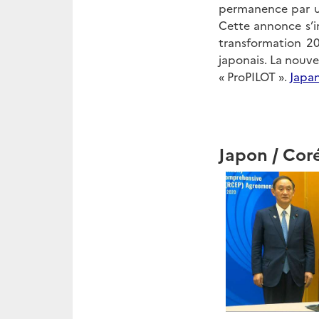
permanence par un
Cette annonce s’in
transformation 2
japonais. La nouve
« ProPILOT ».
Japa
Japon / Cor