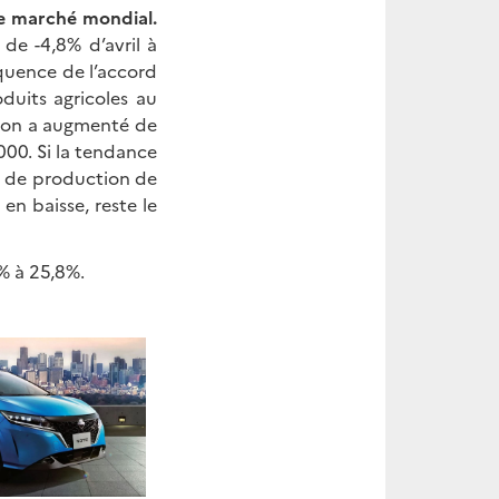
me marché mondial.
de -4,8% d’avril à
quence de l’accord
duits agricoles au
apon a augmenté de
000. Si la tendance
ts de production de
en baisse, reste le
% à 25,8%.