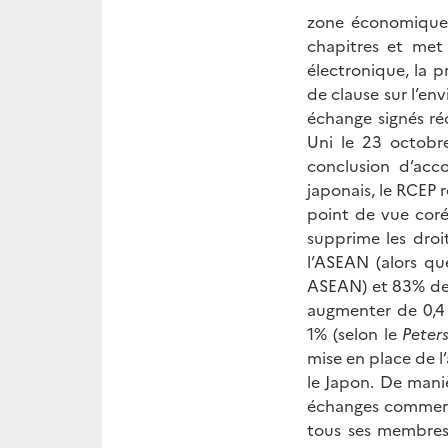
zone économique d
chapitres et met
électronique, la p
de clause sur l’env
échange signés ré
Uni le 23 octobre
conclusion d’acc
japonais, le RCEP
point de vue coré
supprime les droi
l’ASEAN (alors qu
ASEAN) et 83% des
augmenter de 0,4
1% (selon le
Peter
mise en place de 
le Japon. De maniè
échanges commerci
tous ses membres 