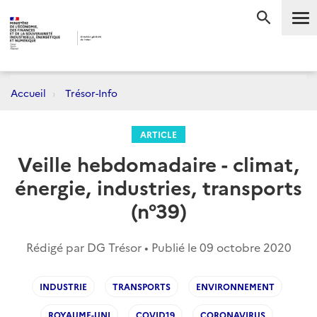
Me
RECHERC
Accueil
Trésor-Info
ARTICLE
Veille hebdomadaire - climat,
énergie, industries, transports
(n°39)
Rédigé par DG Trésor • Publié le
09 octobre 2020
INDUSTRIE
TRANSPORTS
ENVIRONNEMENT
ROYAUME-UNI
COVID19
CORONAVIRUS