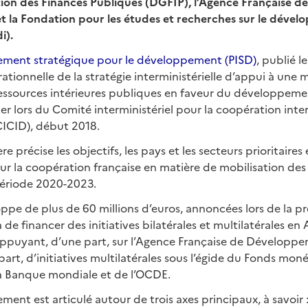
tion des Finances Publiques (DGFIP), l’Agence Française 
et la Fondation pour les études et recherches sur le déve
i).
sement stratégique pour le développement (PISD)
, publié l
ationnelle de la stratégie interministérielle d’appui à une m
ressources intérieures publiques en faveur du développeme
er lors du Comité interministériel pour la coopération inter
ICID), début 2018.
ère précise les objectifs, les pays et les secteurs prioritaire
ur la coopération française en matière de mobilisation des
 période 2020-2023.
pe de plus de 60 millions d’euros, annoncées lors de la pr
 de financer des initiatives bilatérales et multilatérales en
appuyant, d’une part, sur l’Agence Française de Développe
part, d’initiatives multilatérales sous l’égide du Fonds moné
la Banque mondiale et de l’OCDE.
ement est articulé autour de trois axes principaux, à savoir 