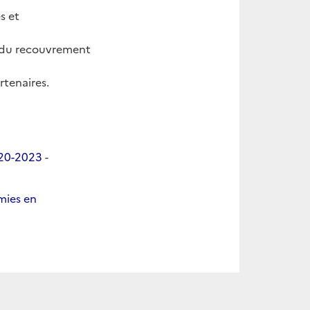
s et
t du recouvrement
rtenaires.
020-2023
-
mies en