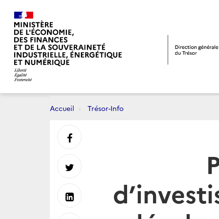
Accueil
Trésor-Info
Partager
P
sur
Partager
d’invest
Facebook
sur
Partager
Twitter