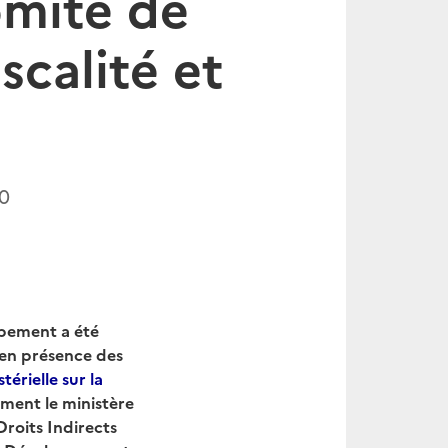
omité de
scalité et
0
ppement a été
 en présence des
érielle sur la
ment le ministère
Droits Indirects