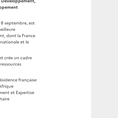
de Développement,
loppement
e 8 septembre, est
eilleure
nt, dont la France
nationale et le
s et crée un cadre
 ressources
ésidence française
 Afrique
ment et Expertise
taire
: