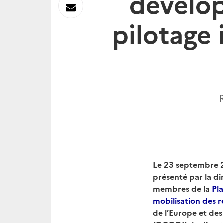
dévelop
sur
Envoyer
pilotage 
Linkedin
par
Messagerie
Le 23 septembre 2
présenté par la di
membres de la
Pla
mobilisation des r
de l’Europe et des