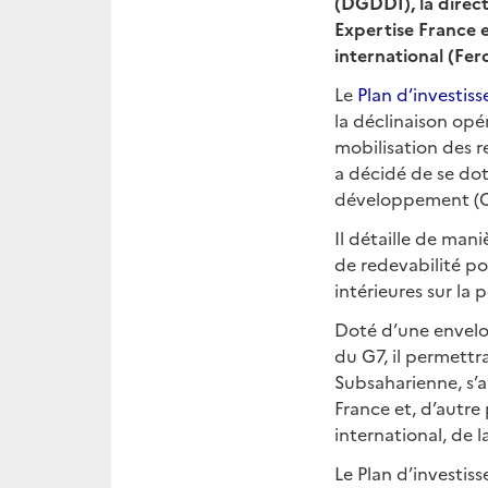
(DGDDI), la direc
Expertise France 
international (Ferd
Le
Plan d’investis
la déclinaison opér
mobilisation des 
a décidé de se dot
développement (C
Il détaille de mani
de redevabilité po
intérieures sur la
Doté d’une envelop
du G7, il permettra
Subsaharienne, s’
France et, d’autre 
international, de 
Le Plan d’investiss