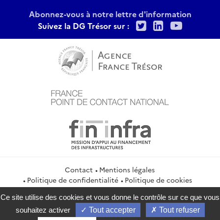
Abonnez-vous à notre lettre d'information
Twitter
LinkedIn
Youtu
Suivez la DG Trésor sur :
Contact
Mentions légales
Politique de confidentialité
Politique de cookies
Gestion des cookies
Flux RSS
Ce site utilise des cookies et vous donne le contrôle sur ce que vous
service-public.gouv.fr
legifrance.gouv.fr
info.gouv.fr
souhaitez activer
Tout accepter
Tout refuser
data.gouv.fr