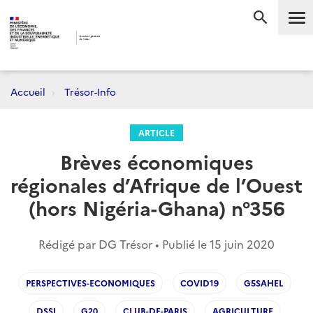
Me
RECHERC
Accueil
Trésor-Info
ARTICLE
Brèves économiques
régionales d’Afrique de l’Ouest
(hors Nigéria-Ghana) n°356
Rédigé par DG Trésor • Publié le
15 juin 2020
PERSPECTIVES-ECONOMIQUES
COVID19
G5SAHEL
DSSI
G20
CLUB-DE-PARIS
AGRICULTURE