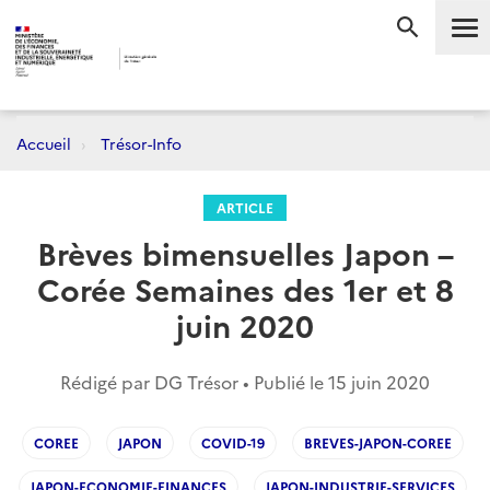
Me
RECHERC
Accueil
Trésor-Info
ARTICLE
Brèves bimensuelles Japon –
Corée Semaines des 1er et 8
juin 2020
Rédigé par DG Trésor • Publié le
15 juin 2020
COREE
JAPON
COVID-19
BREVES-JAPON-COREE
JAPON-ECONOMIE-FINANCES
JAPON-INDUSTRIE-SERVICES