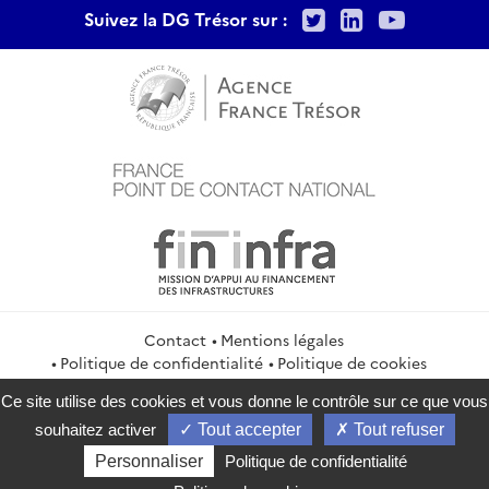
Twitter
LinkedIn
Youtu
Suivez la DG Trésor sur :
Contact
Mentions légales
Politique de confidentialité
Politique de cookies
Gestion des cookies
Flux RSS
Ce site utilise des cookies et vous donne le contrôle sur ce que vous
service-public.gouv.fr
legifrance.gouv.fr
info.gouv.fr
souhaitez activer
Tout accepter
Tout refuser
data.gouv.fr
Personnaliser
Politique de confidentialité
2026 Direction générale du Trésor