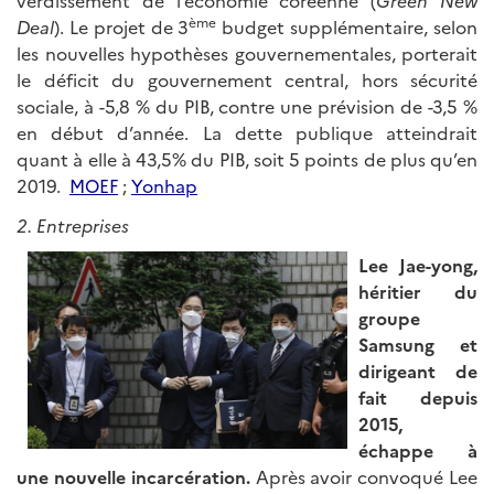
verdissement de l’économie coréenne (
Green New
ème
Deal
). Le projet de 3
budget supplémentaire, selon
les nouvelles hypothèses gouvernementales, porterait
le déficit du gouvernement central, hors sécurité
sociale, à -5,8 % du PIB, contre une prévision de -3,5 %
en début d’année. La dette publique atteindrait
quant à elle à 43,5% du PIB, soit 5 points de plus qu’en
2019.
MOEF
;
Yonhap
2. Entreprises
Lee Jae-yong,
héritier du
groupe
Samsung et
dirigeant de
fait depuis
2015,
échappe à
une nouvelle incarcération.
Après avoir convoqué Lee