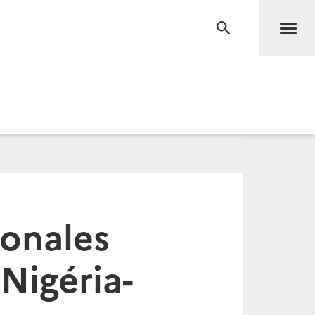
Men
RECHERCHE
onales
 Nigéria-