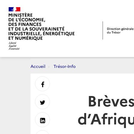
Accueil
Trésor-Info
Partager
Brève
sur
Partager
d’Afriqu
Facebook
sur
Partager
Twitter