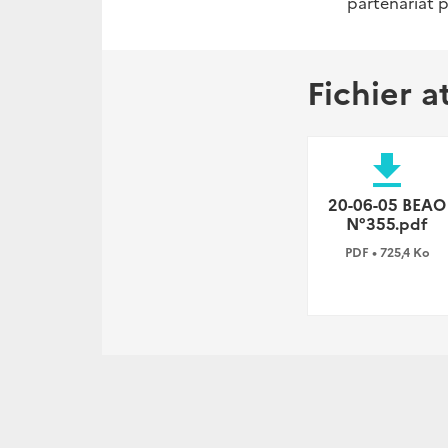
partenariat p
Fichier a
file_download
20-06-05 BEAO
N°355.pdf
PDF • 725,4 Ko