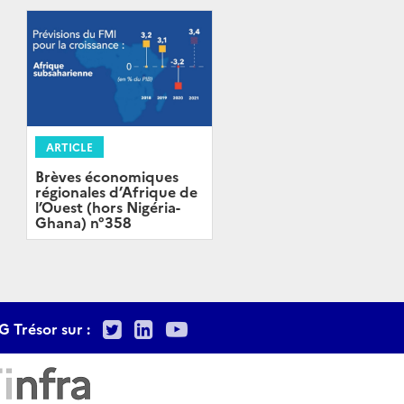
ARTICLE
Brèves économiques
régionales d’Afrique de
l’Ouest (hors Nigéria-
Ghana) n°358
Twitter
LinkedIn
Youtube
G Trésor sur :