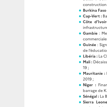
construction 
Burkina Faso 
Cap-Vert :
Ba
Côte d’Ivoi
infrastructur
Gambie
: Me
commerciales
Guinée
: Sig
de l’éducatio
Libéria :
La C
Mali :
Décaiss
19 ;
Mauritanie :
2019 ;
Niger :
Finan
barrage de K
Sénégal :
La B
Sierra Leon