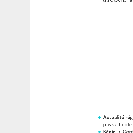
de COVID-19 
Actualité rég
pays à faibl
Bénin :
Cont