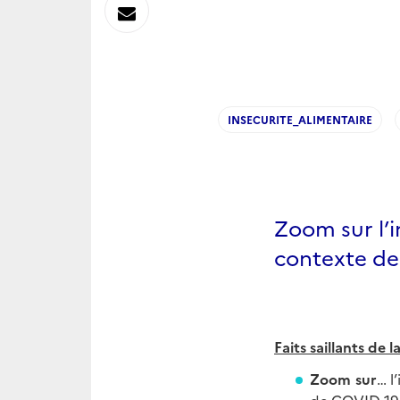
sur
Envoyer
Linkedin
par
Messagerie
INSECURITE_ALIMENTAIRE
Zoom sur l’i
contexte de
Faits saillants de l
Zoom sur
… l