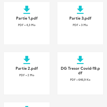
file_download
file_download
Partie 1.pdf
Partie 3.pdf
PDF • 4,3 Mo
PDF • 3 Mo
file_download
file_download
Partie 2.pdf
DG Tresor Covid-19.p
df
PDF • 2 Mo
PDF • 646,9 Ko