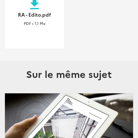
file_download
RA - Edito.pdf
PDF • 1,1 Mo
Sur le même sujet