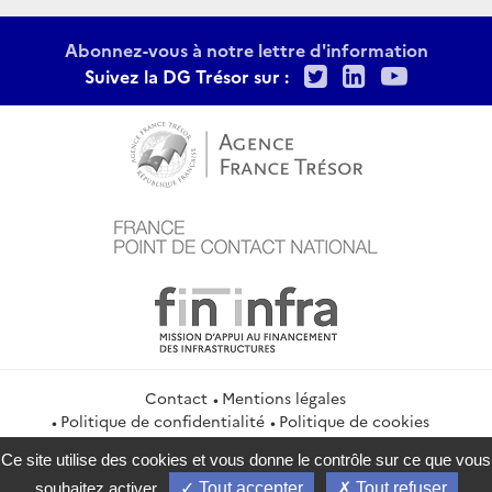
Abonnez-vous à notre lettre d'information
Twitter
LinkedIn
Youtu
Suivez la DG Trésor sur :
Contact
Mentions légales
Politique de confidentialité
Politique de cookies
Gestion des cookies
Flux RSS
Ce site utilise des cookies et vous donne le contrôle sur ce que vous
service-public.gouv.fr
legifrance.gouv.fr
info.gouv.fr
souhaitez activer
Tout accepter
Tout refuser