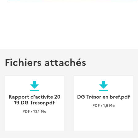
Fichiers attachés
file_download
file_download
Rapport d'activite 20
DG Trésor en bref.pdf
19 DG Tresor.pdf
PDF • 1,6 Mo
PDF • 13,1 Mo