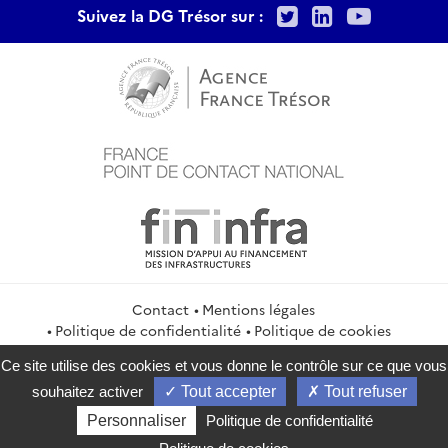
Twitter
LinkedIn
Youtu
Suivez la DG Trésor sur :
Contact
Mentions légales
Politique de confidentialité
Politique de cookies
Gestion des cookies
Flux RSS
Ce site utilise des cookies et vous donne le contrôle sur ce que vous
service-public.gouv.fr
legifrance.gouv.fr
info.gouv.fr
souhaitez activer
Tout accepter
Tout refuser
data.gouv.fr
Personnaliser
Politique de confidentialité
2026 Direction générale du Trésor