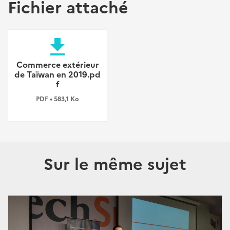
Fichier attaché
file_download
Commerce extérieur
de Taïwan en 2019.pd
f
PDF • 583,1 Ko
Sur le même sujet