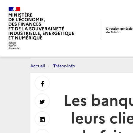
Accueil
Trésor-Info
Partager
Les banqu
sur
Partager
leurs cl
Facebook
sur
Partager
Twitter