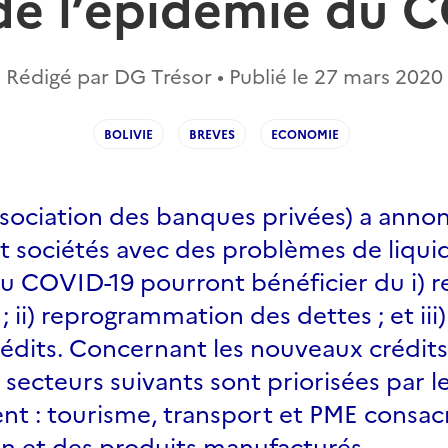
 de l’épidémie du 
Rédigé par DG Trésor • Publié le
27 mars 2020
BOLIVIE
BREVES
ECONOMIE
ssociation des banques privées) a anno
 sociétés avec des problèmes de liquidi
du COVID-19 pourront bénéficier du i) r
 ii) reprogrammation des dettes ; et iii)
dits. Concernant les nouveaux crédits,
 secteurs suivants sont priorisées par l
t : tourisme, transport et PME consac
on et des produits manufacturés.