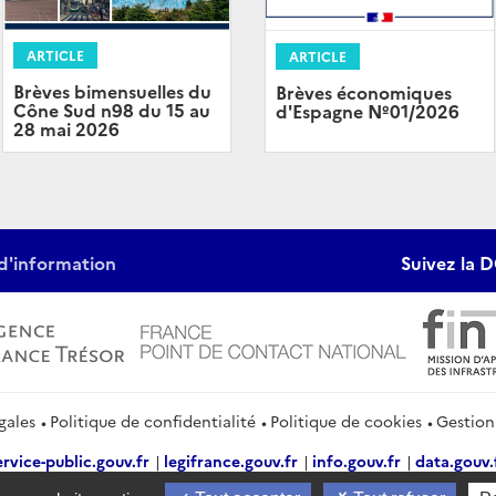
ARTICLE
ARTICLE
Brèves bimensuelles du
Brèves économiques
Cône Sud n98 du 15 au
d'Espagne Nº01/2026
28 mai 2026
d'information
Suivez la D
gales
Politique de confidentialité
Politique de cookies
Gestion
ervice-public.gouv.fr
legifrance.gouv.fr
info.gouv.fr
data.gouv.