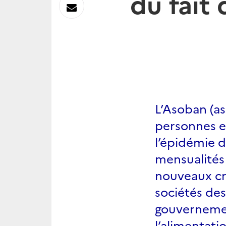
du fait
sur
Envoyer
Linkedin
par
Messagerie
L’Asoban (a
personnes et
l’épidémie 
mensualités ;
nouveaux cré
sociétés des
gouvernemen
l’alimentati