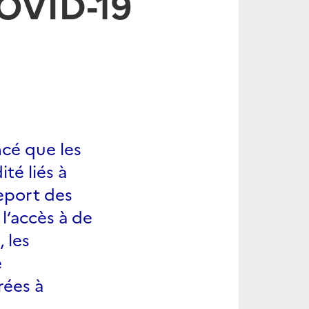
COVID-19
ncé que les
té liés à
eport des
 l’accès à de
 les
e
rées à