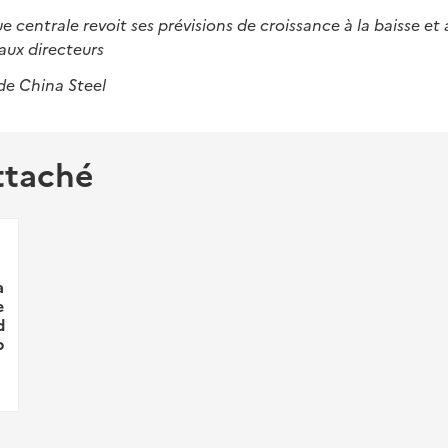
ue centrale revoit ses prévisions de croissance à la baisse e
taux directeurs
de China Steel
ttaché
a
e
d
p