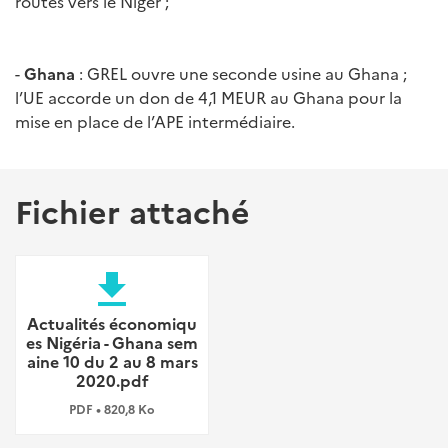
routes vers le Niger ;
-
Ghana
: GREL ouvre une seconde usine au Ghana ;
l’UE accorde un don de 4,1 MEUR au Ghana pour la
mise en place de l’APE intermédiaire.
Fichier attaché
file_download
Actualités économiqu
es Nigéria - Ghana sem
aine 10 du 2 au 8 mars
2020.pdf
PDF • 820,8 Ko