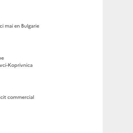
ci mai en Bulgarie
ue
evci-Koprivnica
icit commercial