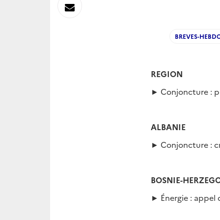
sur
Envoyer
Linkedin
par
BREVES-HEBD
Messagerie
REGION
► Conjoncture : p
ALBANIE
► Conjoncture : c
BOSNIE-HERZEG
► Énergie : appel d