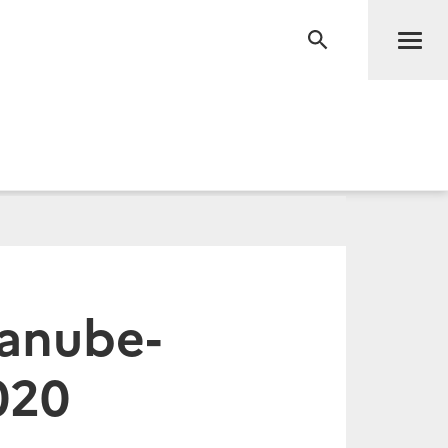
Men
RECHERCHE
anube-
020