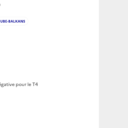
0
UBE-BALKANS
gative pour le T4