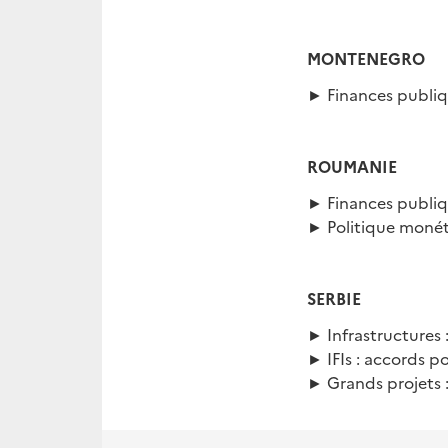
MONTENEGRO
► Finances publiq
ROUMANIE
► Finances publiqu
► Politique monéta
SERBIE
► Infrastructures
► IFIs : accords p
► Grands projets :