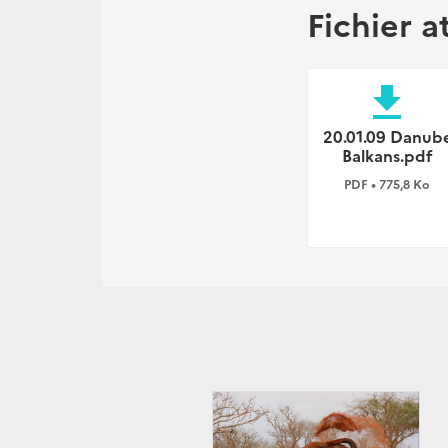
Fichier a
file_download
20.01.09 Danub
Balkans.pdf
PDF • 775,8 Ko