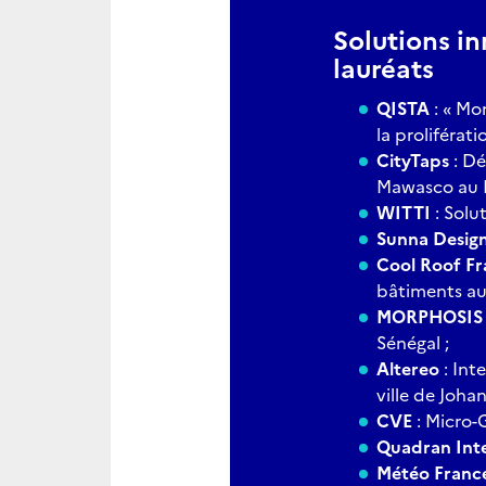
Solutions in
lauréats
QISTA
: « Mo
la proliférat
CityTaps
: Dé
Mawasco au 
WITTI
: Solut
Sunna Desig
Cool Roof F
bâtiments au
MORPHOSIS
Sénégal ;
Altereo
: Int
ville de Joha
CVE
: Micro-G
Quadran Inte
Météo France