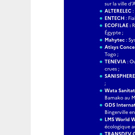
sur la ville d
ALTERELEC
:
ENTECH
: Fi
ECOFILAE :
R
Égypte ;
Mahytec
: S
Atisys Conc
Togo ;
TENEVIA
: Ou
crues ;
SANISPHERE
;
Wata Sanita
Bamako au Ma
GDS Internat
Bingerville en
LMS World W
écologique au
TRANSDEV G