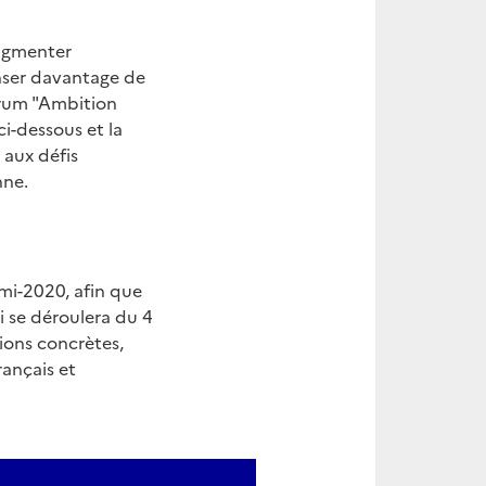
augmenter
nser davantage de
forum "Ambition
ci-dessous et la
 aux défis
nne.
 mi-2020, afin que
i se déroulera du 4
ions concrètes,
ançais et