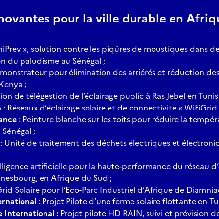
novantes pour la ville durable en Afriqu
niPrev », solution contre les piqûres de moustiques dans de
ion du paludisme au Sénégal ;
monstrateur pour élimination des arriérés et réduction des
Kenya ;
ion de télégestion de l’éclairage public à Ras Jebel en Tunisi
n
: Réseaux d’éclairage solaire et de connectivité « WiFiGrid 
rance
: Peinture blanche sur les toits pour réduire la tempé
 Sénégal ;
: Unité de traitement des déchets électriques et électroni
elligence artificielle pour la haute-performance du réseau d
nnesbourg, en Afrique du Sud ;
rid Solaire pour l’Eco-Parc Industriel d’Afrique de Diamnia
rnational
: Projet Pilote d’une ferme solaire flottante en Tun
 International :
Projet pilote HD RAIN, suivi et prévision d