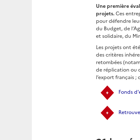
Une première évalu
projets.
Ces entrep
pour défendre leur
du Budget, de l’A
et solidaire, du Mi
Les projets ont ét
des critères inhére
retombées (notamm
de réplication ou d
l’export français 
Fonds d'
Retrouvez