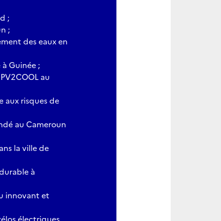
d ;
n ;
tement des eaux en
 à Guinée ;
re PV2COOL au
ce aux risques de
oundé au Cameroun
ns la ville de
 durable à
u innovant et
vélos électriques