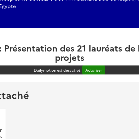
n Egypte
Présentation des 21 lauréats de 
projets
Dailymotion est désactivé.
Autoriser
ttaché
r
.