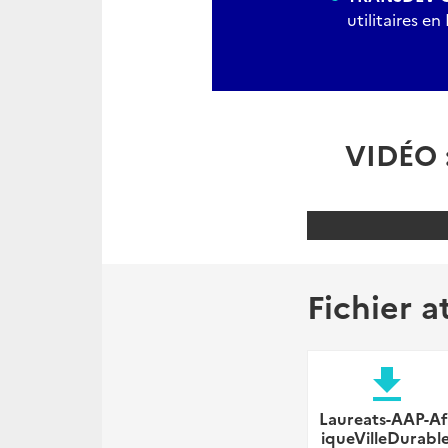
utilitaires e
VIDÉO : 
Fichier a
file_download
Laureats-AAP-Af
iqueVilleDurable