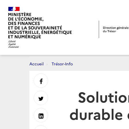
Accueil
Trésor-Info
Partager
Solutio
sur
Partager
durable 
Facebook
sur
Partager
Twitter