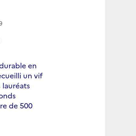
9
 durable en
cueilli un vif
 lauréats
Fonds
dre de 500