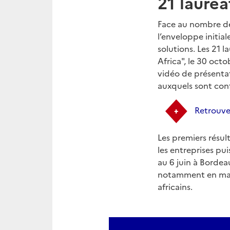
21 lauréa
Face au nombre de 
l’enveloppe initi
solutions. Les 21 
Africa", le 30 octo
vidéo de présentat
auxquels sont con
Retrouvez
Les premiers résul
les entreprises pu
au 6 juin à Bordea
notamment en mati
africains.