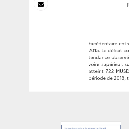
sur
Envoyer
Linkedin
par
Messagerie
Excédentaire entr
2015. Le déficit c
tendance observé
voire supérieur, s
atteint 722 MUSD 
période de 2018, t