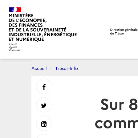
Accueil
Trésor-Info
Partager
Sur 8
sur
Partager
comme
Facebook
sur
Partager
Twitter