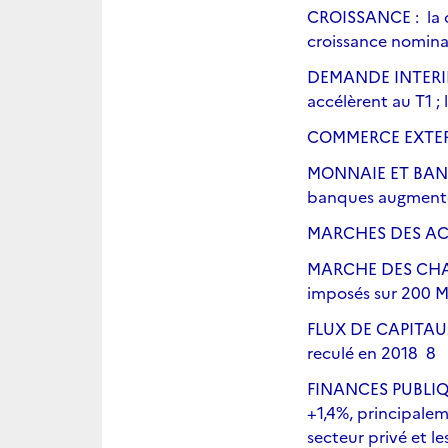
CROISSANCE : la cr
croissance n
DEMANDE INTERIEURE
accélèrent au T1 ;
COMMERCE EXTERIE
MONNAIE ET BANQUE 
banques augmenten
MARCHES DES ACTI
MARCHE DES CHANGE
imposés su
FLUX DE CAPITAUX :
reculé en 2018 8
FINANCES PUBLIQUES
+1,4%, principalem
secteur privé et le