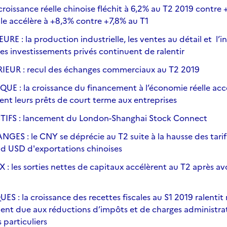
oissance réelle chinoise fléchit à 6,2% au T2 2019 contre +
ominale accélère à +8,3% contre +7,8% a
 : la production industrielle, les ventes au détail et l’i
 les investissements privés continuent de ralentir
UR : recul des échanges commerciaux au T2 2019
: la croissance du financement à l’économie réelle accélè
t leurs prêts de court terme aux entreprises
FS : lancement du London-Shanghai Stock Connect
S : le CNY se déprécie au T2 suite à la hausse des tarif
r 200 Md USD d'exportations chin
 les sorties nettes de capitaux accélèrent au T2 après avo
 : la croissance des recettes fiscales au S1 2019 ralentit
ent due aux réductions d’impôts et de charges administrat
s particuliers