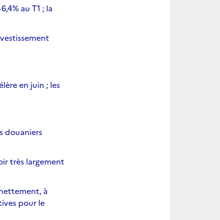
6,4% au T1 ; la
u T1
nvestissement
re en juin ; les
s douaniers
oises
ir très largement
 nettement, à
ives pour le