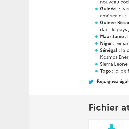
nouveau code 
Guinée
: vis
américains ;
Guinée-Biss
dans le pays 
Mauritanie
: 
Niger
: reman
Sénégal
: la 
Kosmos Energ
Sierra Leone
Togo
: loi de
Rejoignez égal
Fichier a