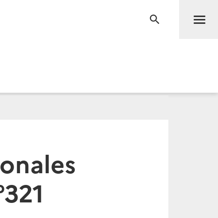
Men
RECHERCHE
onales
°321