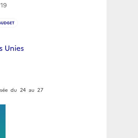
019
BUDGET
s Unies
isée du 24 au 27