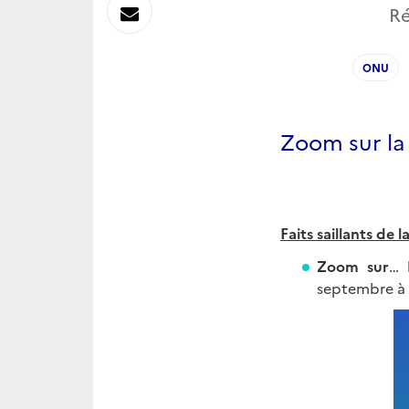
sur
Envoyer
Ré
Linkedin
par
ONU
Messagerie
Zoom sur la
Faits saillants de l
Zoom sur
… 
septembre à