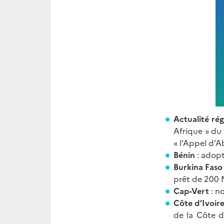
Actualité rég
Afrique » du 
« l’Appel d’Ab
Bénin
: adopt
Burkina Fas
prêt de 200 M
Cap-Vert
: n
Côte d’Ivoir
de la Côte d