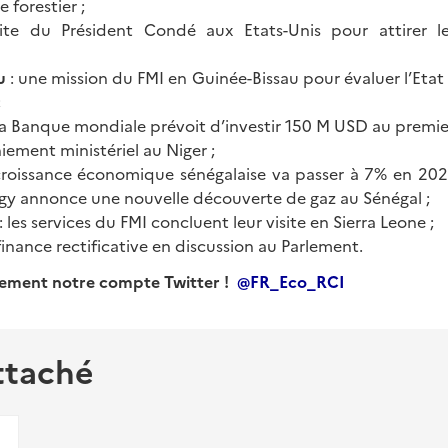
forestier ;
ite du Président Condé aux Etats-Unis pour attirer le
au
: une mission du FMI en Guinée-Bissau pour évaluer l’Eta
;
la Banque mondiale prévoit d’investir 150 M USD au premie
iement ministériel au Niger ;
croissance économique sénégalaise va passer à 7% en 2020-
y annonce une nouvelle découverte de gaz au Sénégal ;
: les services du FMI concluent leur visite en Sierra Leone ;
 finance rectificative en discussion au Parlement.
ement notre compte Twitter !
@FR_Eco_RCI
ttaché