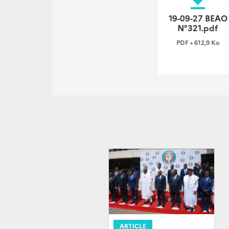
file_download
19-09-27 BEAO
N°321.pdf
PDF • 612,9 Ko
ARTICLE