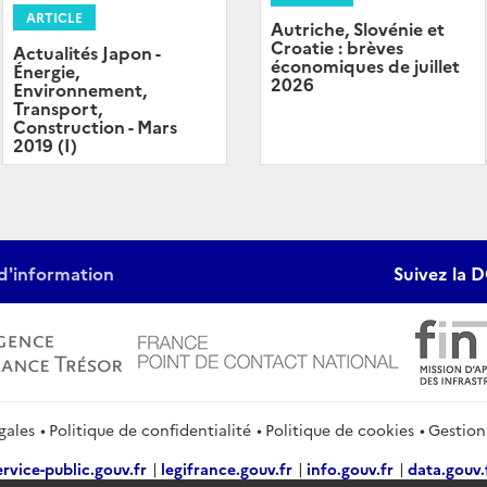
ARTICLE
Autriche, Slovénie et
Croatie : brèves
Actualités Japon -
économiques de juillet
Énergie,
2026
Environnement,
Transport,
Construction - Mars
2019 (I)
d'information
Suivez la D
gales
Politique de confidentialité
Politique de cookies
Gestion
ervice-public.gouv.fr
legifrance.gouv.fr
info.gouv.fr
data.gouv.