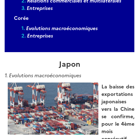
Relations commerciales et multilatérales
Entreprises
Corée
Evolutions macroéconomiques
Entreprises
Japon
1. Evolutions macroéconomiques
La baisse des
exportations
japonaises
vers la Chine
se confirme,
pour le 4ème
mois
consécutif,