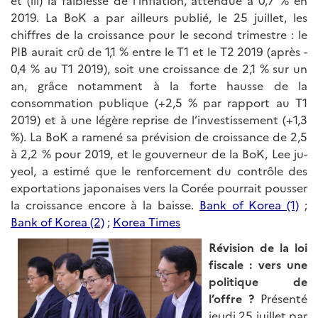
2019. La BoK a par ailleurs publié, le 25 juillet, les
chiffres de la croissance pour le second trimestre : le
PIB aurait crû de 1,1 % entre le T1 et le T2 2019 (après -
0,4 % au T1 2019), soit une croissance de 2,1 % sur un
an, grâce notamment à la forte hausse de la
consommation publique (+2,5 % par rapport au T1
2019) et à une légère reprise de l’investissement (+1,3
%). La BoK a ramené sa prévision de croissance de 2,5
à 2,2 % pour 2019, et le gouverneur de la BoK, Lee ju-
yeol, a estimé que le renforcement du contrôle des
exportations japonaises vers la Corée pourrait pousser
la croissance encore à la baisse.
Bank of Korea (1)
;
Bank of Korea (2)
;
Korea Times
Révision de la loi
fiscale : vers une
politique de
l’offre ?
Présenté
jeudi 25 juillet par