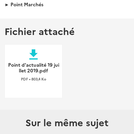
► Point Marchés
Fichier attaché
file_download
Point d'actualité 19 jui
llet 2019.pdf
PDF • 803,4 Ko
Sur le même sujet