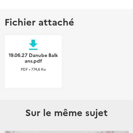
Fichier attaché
file_download
19.06.27 Danube Balk
ans.pdf
PDF • 774,6 Ko
Sur le même sujet