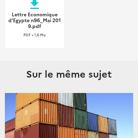
file_download
Lettre Economique
d'Egypte n96_Mai 201
9.pdf
PDF • 1,6 Mo
Sur le même sujet