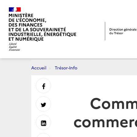
Accueil
Trésor-Info
Partager
Commer
sur
Partager
commerc
Facebook
sur
Partager
Twitter