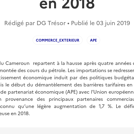
en 2018
Rédigé par DG Trésor • Publié le
03 juin 2019
COMMERCE_EXTERIEUR
APE
du Cameroun repartent à la hausse après quatre années 
emontée des cours du pétrole. Les importations se redressent
ntissement économique induit par des politiques budgéta
uis le début du démantèlement des barrières tarifaires en
 de partenariat économique (APE) avec l’Union européenne
n provenance des principaux partenaires commercia
connu qu’une légère augmentation de 1,7 %. Le défic
euse en 2018.