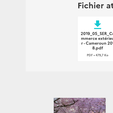
Fichier a
file_download
2019_05_SER_C
mmerce extérie
r - Cameroun 20
8.pdf
PDF • 479,7 Ko