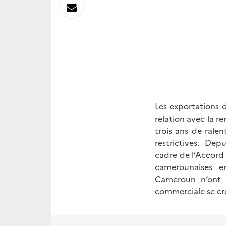
sur
Envoyer
Linkedin
par
Messagerie
Les exportations 
relation avec la r
trois ans de rale
restrictives. Dep
cadre de l’Accord
camerounaises e
Cameroun n’ont 
commerciale se cr