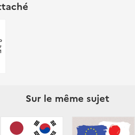
ttaché
o
u
1
Sur le même sujet