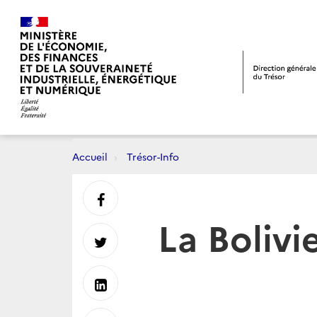
Accueil
Trésor-Info
Partager
La Bolivi
sur
Partager
Facebook
sur
Partager
Twitter