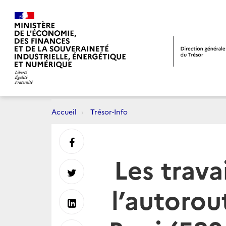
Accueil
Trésor-Info
Partager
Les trava
sur
Partager
l’autorou
Facebook
sur
Partager
Twitter