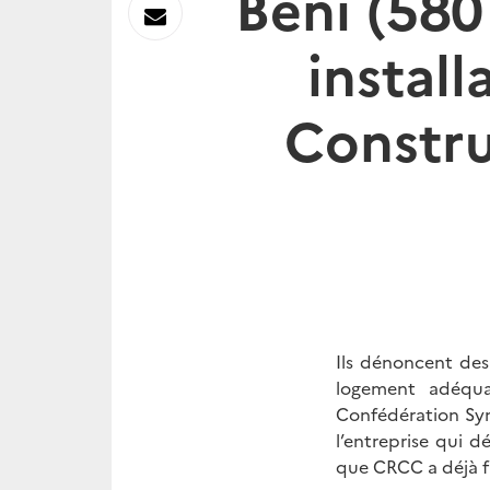
Beni (58
sur
Envoyer
install
Linkedin
par
Constru
Messagerie
Ils dénoncent des 
logement adéquat
Confédération Syn
l’entreprise qui d
que CRCC a déjà fa