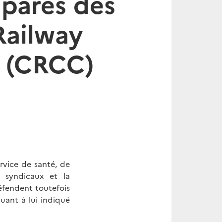
parés des
 Railway
n (CRCC)
ervice de santé, de
s syndicaux et la
éfendent toutefois
quant à lui indiqué