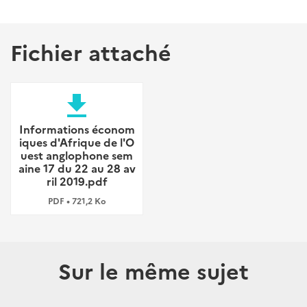
Fichier attaché
file_download
Informations économ
iques d'Afrique de l'O
uest anglophone sem
aine 17 du 22 au 28 av
ril 2019.pdf
PDF • 721,2 Ko
Sur le même sujet