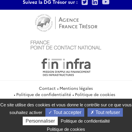
Twitter
LinkedIn
Youtu
Suivez la DG Trésor sur :
Contact
Mentions légales
Politique de confidentialité
Politique de cookies
Gestion des cookies
Flux RSS
Ce site utilise des cookies et vous donne le contrôle sur ce que vous
service-public.gouv.fr
legifrance.gouv.fr
info.gouv.fr
souhaitez activer
Tout accepter
Tout refuser
data.gouv.fr
Personnaliser
Politique de confidentialité
2026 Direction générale du Trésor
Politique de cookies