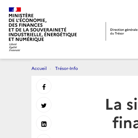
Accueil
Trésor-Info
Partager
La s
sur
Partager
fin
Facebook
sur
Partager
Twitter