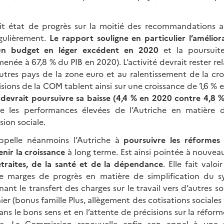
it état de progrès sur la moitié des recommandations an
gulièrement.
Le rapport souligne en particulier l’amélior
un budget en léger excédent en 2020
et la poursuit
enée à 67,8 % du PIB en 2020). L’activité devrait rester r
utres pays de la zone euro et au ralentissement de la cr
isions de la COM tablent ainsi sur une croissance de 1,6 %
evrait poursuivre sa baisse (4,4 % en 2020 contre 4,8 
e les performances élevées de l’Autriche en matière d
sion sociale.
ppelle néanmoins l’Autriche à
poursuivre les réformes 
enir la croissance
à long terme. Est ainsi pointée à nouve
traites, de la santé et de la dépendance
. Elle fait valo
e marges de progrès en matière de simplification du sy
nt le transfert des charges sur le travail vers d’autres s
er (bonus famille Plus, allègement des cotisations sociales s
ns le bons sens et en l’attente de précisions sur la réfor
e. La Commission renouvelle enfin son appel à une