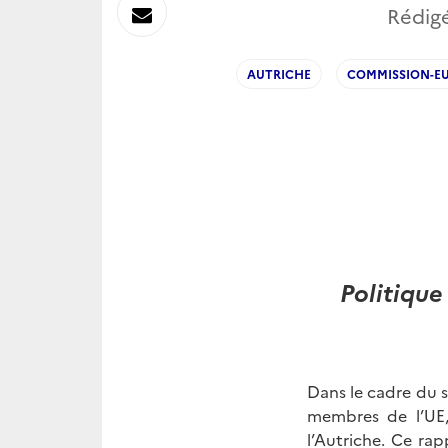
sur
Envoyer
Rédigé
Linkedin
par
AUTRICHE
COMMISSION-E
Messagerie
Politique
Dans le cadre du 
membres de l’UE,
l’Autriche. Ce ra