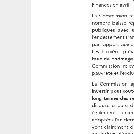
Finances en avril.
La Commission fa
nombre baisse ré
publiques avec 
l’endettement (ram
par rapport aux a
Les dernières prév
taux de chômage d
Commission relèv
pauvreté et l’exclu
La Commission a
investir pour sout
long terme des re
dispose encore d
également concerna
adoptées l’an derni
vont clairement da
en début d’anné