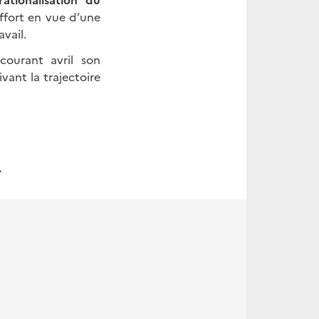
effort en vue d’une
vail.
ourant avril son
ant la trajectoire
.