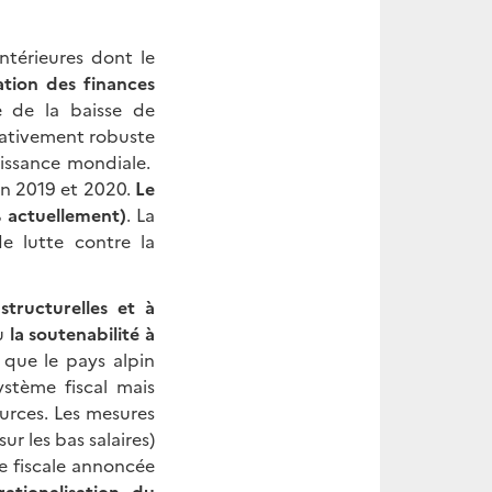
térieures dont le
ation des finances
e de la baisse de
elativement robuste
oissance mondiale.
 en 2019 et 2020.
Le
% actuellement)
. La
e lutte contre la
structurelles et à
au
la soutenabilité à
ir que le pays alpin
stème fiscal mais
ources. Les mesures
ur les bas salaires)
me fiscale annoncée
rationalisation du