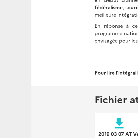
fédéralisme, sour
meilleure intégrat
En réponse à ce
programme nationa
envisagée pour les
Pour lire l'intégra
Fichier a
file_download
2019 03 07 AT Ve