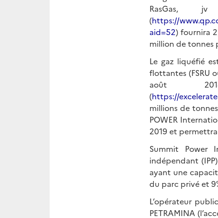
RasGas, jv
(
https://www.qp.co
aid=52
) fournira 
million de tonnes 
Le gaz liquéfié es
flottantes (FSRU ou
août 201
(
https://excelerat
millions de tonne
POWER Internation
2019 et permettra
Summit Power Int
indépendant (IPP)
ayant une capacit
du parc privé et 9
L’opérateur publi
PETRAMINA (l’acco