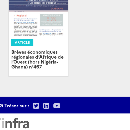
ARTICLE
Brèves économiques
régionales d’Afrique de
l’Ouest (hors Nigéria-
Ghana) n°467
Twitter
LinkedIn
Youtube
G Trésor sur :