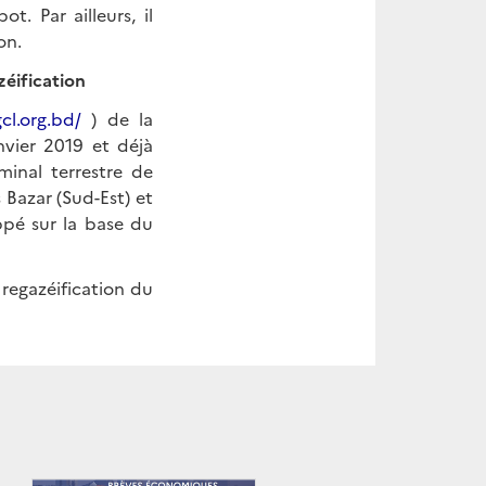
. Par ailleurs, il
on.
zéification
cl.org.bd/
) de la
nvier 2019 et déjà
minal terrestre de
s Bazar (Sud-Est) et
ppé sur la base du
 regazéification du