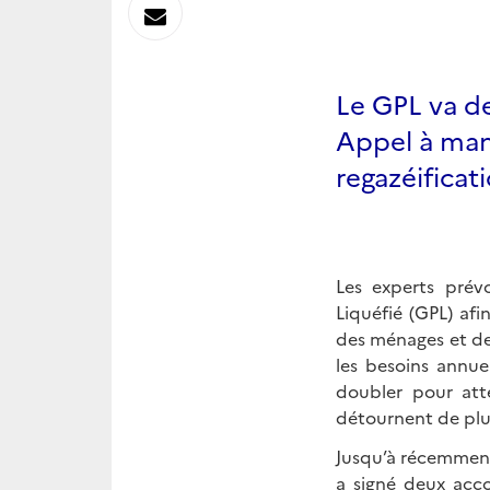
sur
Envoyer
Linkedin
par
Le GPL va de
Messagerie
Appel à mani
regazéificat
Les experts prév
Liquéfié (GPL) af
des ménages et des
les besoins annu
doubler pour att
détournent de plus
Jusqu’à récemment a
a signé deux acco