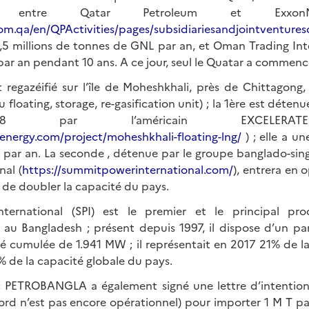
 entre Qatar Petroleum et ExxonM
m.qa/en/QPActivities/pages/subsidiariesandjointventuresd
2,5 millions de tonnes de GNL par an, et Oman Trading Int
par an pendant 10 ans. A ce jour, seul le Quatar a commencé 
t regazéifié sur l’île de Moheshkhali, près de Chittagong
 floating, storage, re-gasification unit) ; la 1ère est déte
8 par l’américain EXCELERA
eenergy.com/project/moheshkhali-floating-lng/
) ; elle a u
s par an. La seconde , détenue par le groupe banglado-s
al (
https://summitpowerinternational.com/
), entrera en o
 de doubler la capacité du pays.
ernational (SPI) est le premier et le principal pro
 au Bangladesh ; présent depuis 1997, il dispose d’un pa
é cumulée de 1.941 MW ; il représentait en 2017 21% de la 
% de la capacité globale du pays.
c PETROBANGLA a également signé une lettre d’intention
rd n’est pas encore opérationnel) pour importer 1 M T pa