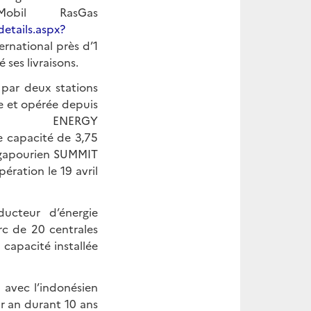
obil RasGas
etails.aspx?
ernational près d’1
ses livraisons.
, par deux stations
nue et opérée depuis
TE ENERGY
ne capacité de 3,75
ingapourien SUMMIT
pération le 19 avril
ducteur d’énergie
rc de 20 centrales
capacité installée
 avec l’indonésien
r an durant 10 ans