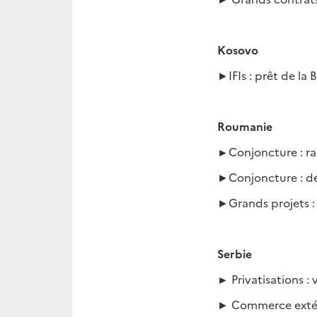
Kosovo
►IFIs : prêt de la
Roumanie
►
Conjoncture : ra
►Conjoncture : dég
►Grands projets :
Serbie
►
Privatisations 
► Commerce extérie