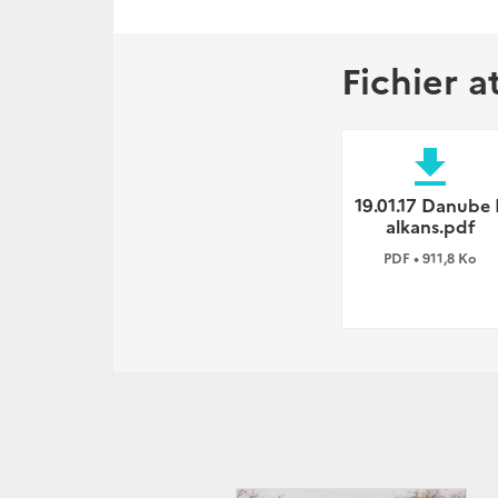
Fichier a
file_download
19.01.17 Danube 
alkans.pdf
PDF • 911,8 Ko