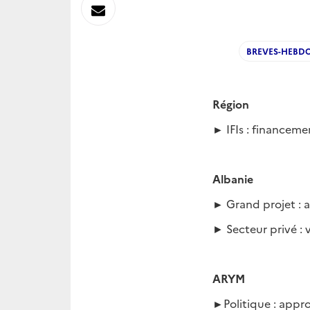
sur
Envoyer
Linkedin
par
BREVES-HEBD
Messagerie
Région
►
IFIs : financem
Albanie
►
Grand projet : 
► Secteur privé :
ARYM
►
Politique : app