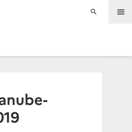
Men
RECHERCHE
anube-
019