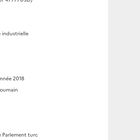
 industrielle
’année 2018
roumain
e Parlement turc