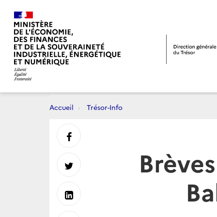
Accueil
Trésor-Info
Partager
Brève
sur
Partager
Ba
Facebook
sur
Partager
Twitter