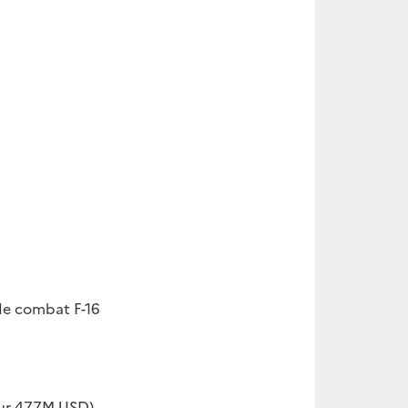
 de combat F-16
pour 477M USD)