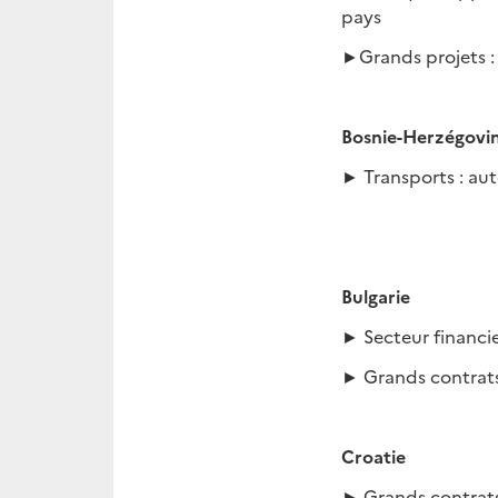
pays
►Grands projets :
Bosnie-Herzégovi
► Transports : aut
Bulgarie
► Secteur financi
► Grands contrats 
Croatie
► Grands contrats