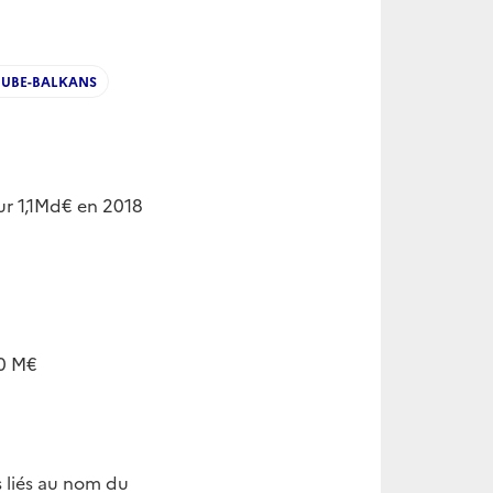
UBE-BALKANS
ur 1,1Md€ en 2018
50 M€
 liés au nom du