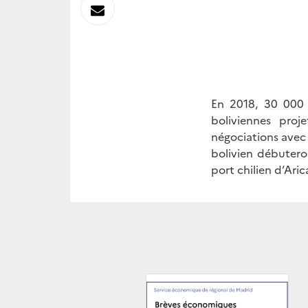
sur
Envoyer
Linkedin
par
Messagerie
En 2018, 30 000 
boliviennes pro
négociations avec
bolivien débutero
port chilien d’Ar