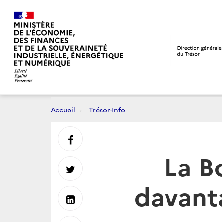
Accueil
Trésor-Info
Partager
La Bo
sur
Partager
davanta
Facebook
sur
Partager
Twitter