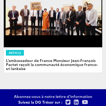
ARTICLE
L’ambassadeur de France Monsieur Jean-François
Pactet reçoit la communauté économique franco-
sri lankaise
Abonnez-vous à notre lettre d'information
Twitter
LinkedIn
Youtu
Suivez la DG Trésor sur :