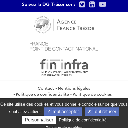
Twitter
LinkedIn
Youtu
Suivez la DG Trésor sur :
Contact
Mentions légales
Politique de confidentialité
Politique de cookies
Gestion des cookies
Flux RSS
Ce site utilise des cookies et vous donne le contrôle sur ce que vous
service-public.gouv.fr
legifrance.gouv.fr
info.gouv.fr
souhaitez activer
Tout accepter
Tout refuser
data.gouv.fr
Personnaliser
Politique de confidentialité
2026 Direction générale du Trésor
Politique de cookies