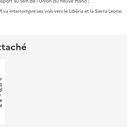
ansport au sein de l’Union du fleuve Mano ;
M va interrompre ses vols vers le Libéria et la Sierra Leone.
ttaché
o
q
l
e
e
d