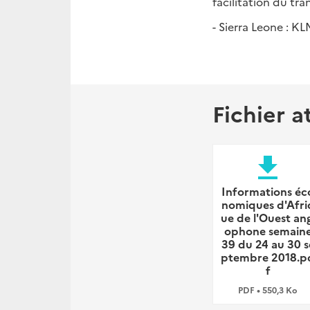
facilitation du tr
- Sierra Leone : KL
Fichier a
file_download
Informations éc
nomiques d'Afri
ue de l'Ouest ang
ophone semain
39 du 24 au 30 s
ptembre 2018.p
f
PDF • 550,3 Ko