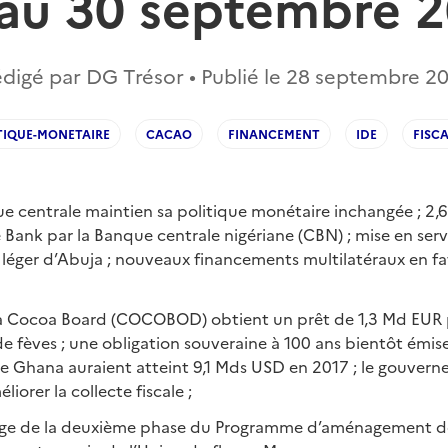
 au 30 septembre 2
digé par DG Trésor • Publié le
28 septembre 2
TIQUE-MONETAIRE
CACAO
FINANCEMENT
IDE
FISCA
que centrale maintien sa politique monétaire inchangée ; 2
 Bank par la Banque centrale nigériane (CBN) ; mise en ser
 léger d’Abuja ; nouveaux financements multilatéraux en f
a Cocoa Board (COCOBOD) obtient un prêt de 1,3 Md EUR p
 fèves ; une obligation souveraine à 100 ans bientôt émise
s le Ghana auraient atteint 9,1 Mds USD en 2017 ; le gouve
orer la collecte fiscale ;
rage de la deuxième phase du Programme d’aménagement de