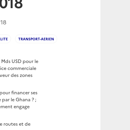
018
018
LITE
TRANSPORT-AERIEN
,6 Mds USD pour le
vice commerciale
aveur des zones
our financer ses
 par le Ghana ? ;
rnement engage
 routes et de