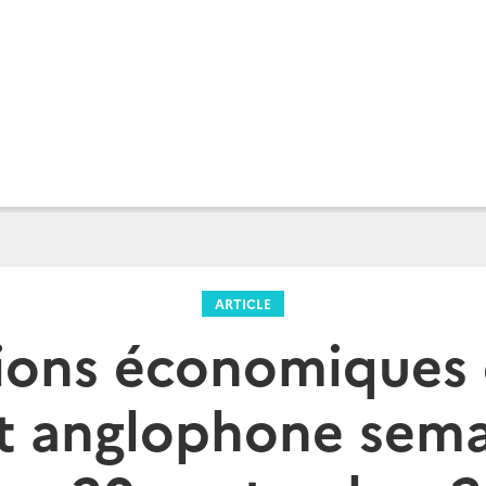
ARTICLE
ions économiques 
st anglophone sema