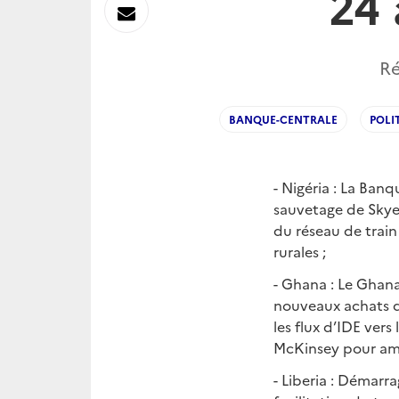
24
sur
Envoyer
Linkedin
par
Ré
Messagerie
BANQUE-CENTRALE
POLI
- Nigéria : La Ban
sauvetage de Skye
du réseau de train
rurales ;
- Ghana : Le Ghan
nouveaux achats de
les flux d’IDE ver
McKinsey pour améli
- Liberia : Démar