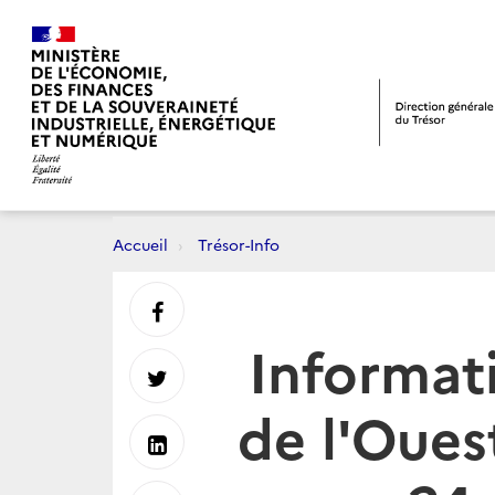
Accueil
Trésor-Info
Partager
Informat
sur
Partager
de l'Oue
Facebook
sur
Partager
Twitter