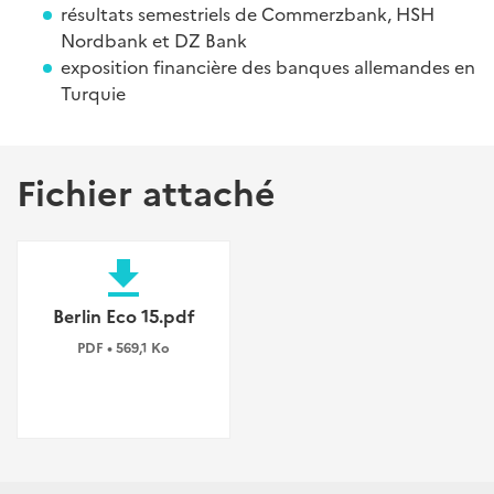
résultats semestriels de Commerzbank, HSH
Nordbank et DZ Bank
exposition financière des banques allemandes en
Turquie
Fichier attaché
file_download
Berlin Eco 15.pdf
PDF • 569,1 Ko