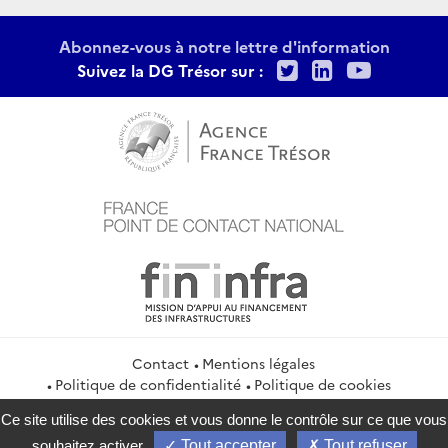
Abonnez-vous à notre lettre d'information
Twitter
LinkedIn
Youtu
Suivez la DG Trésor sur :
Contact
Mentions légales
Politique de confidentialité
Politique de cookies
Gestion des cookies
Flux RSS
Ce site utilise des cookies et vous donne le contrôle sur ce que vous
service-public.gouv.fr
legifrance.gouv.fr
info.gouv.fr
souhaitez activer
Tout accepter
Tout refuser