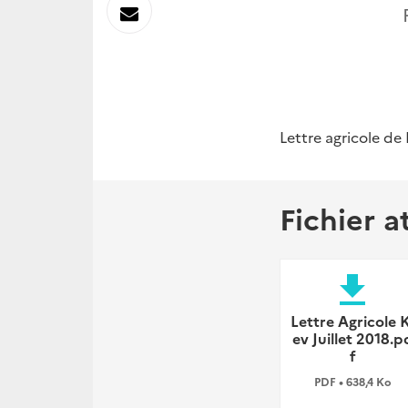
sur
Envoyer
Linkedin
par
Messagerie
Lettre agricole de 
Fichier a
file_download
Lettre Agricole K
ev Juillet 2018.p
f
PDF • 638,4 Ko