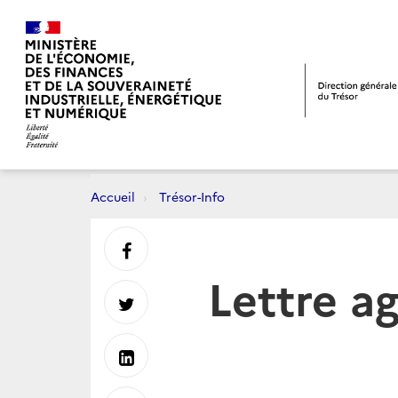
Accueil
Trésor-Info
Partager
Lettre ag
sur
Partager
Facebook
sur
Partager
Twitter