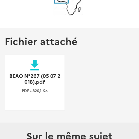
Fichier attaché
file_download
BEAO N°267 (05 07 2
018).pdf
PDF • 826,1 Ko
Sur le même sujet