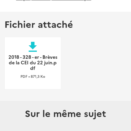
Fichier attaché
file_download
2018 - 328 - er - Brèves
de la CEI du 22 juin.p
df
PDF • 871,3 Ko
Sur le même sujet