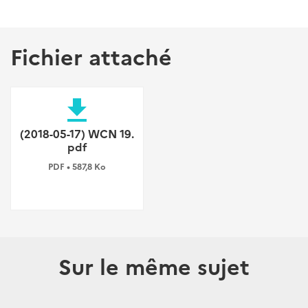
Fichier attaché
file_download
(2018-05-17) WCN 19.
pdf
PDF • 587,8 Ko
Sur le même sujet