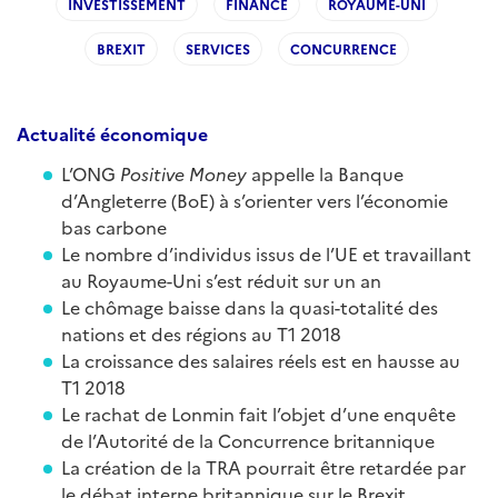
INVESTISSEMENT
FINANCE
ROYAUME-UNI
BREXIT
SERVICES
CONCURRENCE
Actualité
é
conomique
L’ONG
Positive Money
appelle la Banque
d’Angleterre (BoE) à s’orienter vers l’économie
bas carbone
Le nombre d’individus issus de l’UE et travaillant
au Royaume-Uni s’est réduit sur un an
Le chômage baisse dans la quasi-totalité des
nations et des régions au T1 2018
La croissance des salaires réels est en hausse au
T1 2018
Le rachat de Lonmin fait l’objet d’une enquête
de l’Autorité de la Concurrence britannique
La création de la TRA pourrait être retardée par
le débat interne britannique sur le Brexit