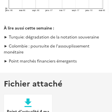
À
lire aussi cette semaine :
► Turquie: dégradation de la notation souveraine
► Colombie : poursuite de l'assouplissement
monétaire
► Point marchés financiers émergents
Fichier attaché
file_download
Point d'actualité 4 ma